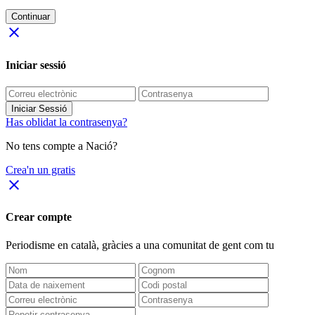
Continuar
close
Iniciar sessió
Iniciar Sessió
Has oblidat la contrasenya?
No tens compte a Nació?
Crea'n un gratis
close
Crear compte
Periodisme
en català
, gràcies a una comunitat de gent com tu