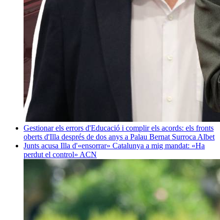
Gestionar els errors d'Educació i complir els acords: els fronts
oberts d'Illa després de dos anys a Palau
Bernat Surroca Albet
Junts acusa Illa d'«ensorrar» Catalunya a mig mandat: «Ha
perdut el control»
ACN