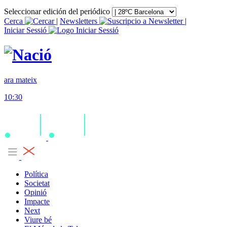
Seleccionar edición del periódico
Cerca
|
Newsletters
|
Iniciar Sessió
ara mateix
10:30
Política
Societat
Opinió
Impacte
Next
Viure bé