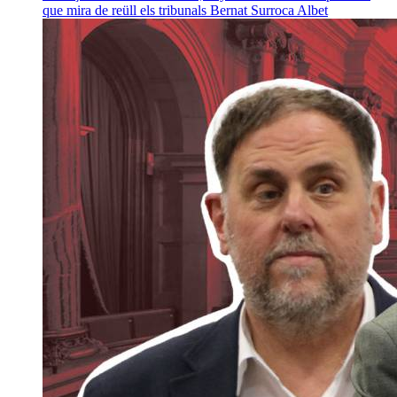
que mira de reüll els tribunals
Bernat Surroca Albet