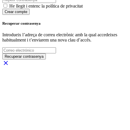
He llegit i entenc la política de privacitat
Crear compte
Recuperar contrasenya
Introdueix l’adreça de correu electrònic amb la qual accedeixes
habitualment i t’enviarem una nova clau d’accés.
Recuperar contrasenya
close