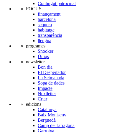
Contingut patrocinat
FOCUS
finançament
barcelona
sequera
habitatge
transparència
llengua
programes
Snooker
Úniqs
newsletter
Bon dia
El Despertador
La Setmanada
Sopa de dades
Impacte
Nextletter
Criar
edicions
Catalunya
Baix Montseny
Berguedà
Camp de Tarragona
Garrotxa