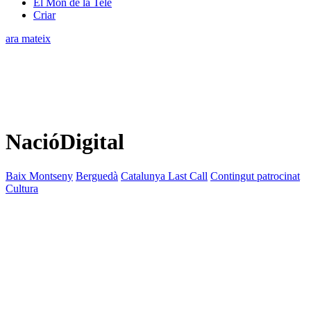
El Món de la Tele
Criar
ara mateix
NacióDigital
Baix Montseny
Berguedà
Catalunya Last Call
Contingut patrocinat
Cultura