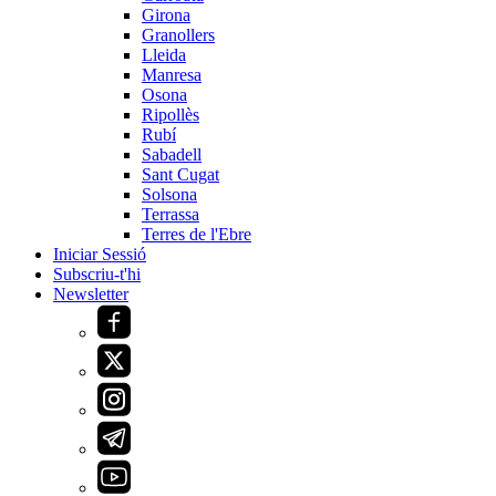
Girona
Granollers
Lleida
Manresa
Osona
Ripollès
Rubí
Sabadell
Sant Cugat
Solsona
Terrassa
Terres de l'Ebre
Iniciar Sessió
Subscriu-t'hi
Newsletter