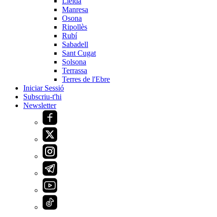
Lleida
Manresa
Osona
Ripollès
Rubí
Sabadell
Sant Cugat
Solsona
Terrassa
Terres de l'Ebre
Iniciar Sessió
Subscriu-t'hi
Newsletter