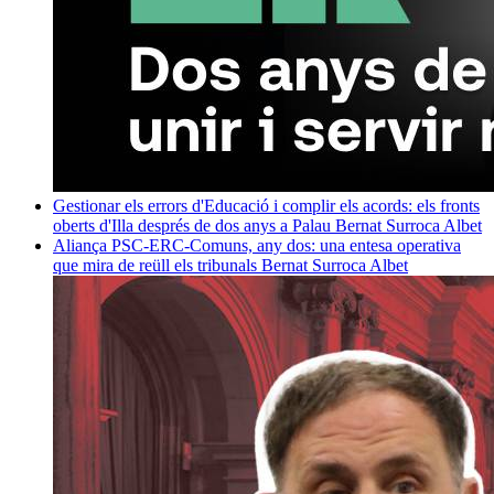
Gestionar els errors d'Educació i complir els acords: els fronts
oberts d'Illa després de dos anys a Palau
Bernat Surroca Albet
Aliança PSC-ERC-Comuns, any dos: una entesa operativa
que mira de reüll els tribunals
Bernat Surroca Albet