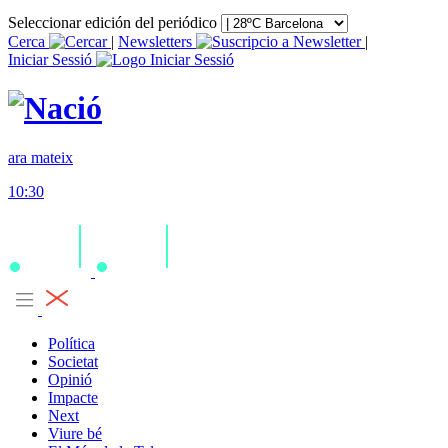
Seleccionar edición del periódico
Cerca
|
Newsletters
|
Iniciar Sessió
ara mateix
10:30
Política
Societat
Opinió
Impacte
Next
Viure bé