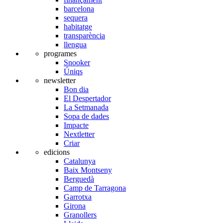
barcelona
sequera
habitatge
transparència
llengua
programes
Snooker
Úniqs
newsletter
Bon dia
El Despertador
La Setmanada
Sopa de dades
Impacte
Nextletter
Criar
edicions
Catalunya
Baix Montseny
Berguedà
Camp de Tarragona
Garrotxa
Girona
Granollers