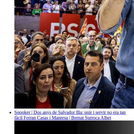
Snooker | Dos anys de Salvador Illa: unir i servir no era tan
fàcil
Ferran Casas i Manresa | Bernat Surroca Albet