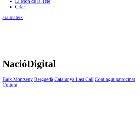
El Món de la Tele
Criar
ara mateix
NacióDigital
Baix Montseny
Berguedà
Catalunya Last Call
Contingut patrocinat
Cultura