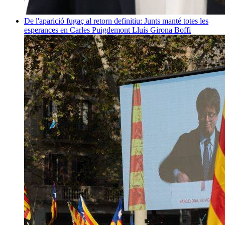
De l'aparició fugaç al retorn definitiu: Junts manté totes les
esperances en Carles Puigdemont
Lluís Girona Boffi