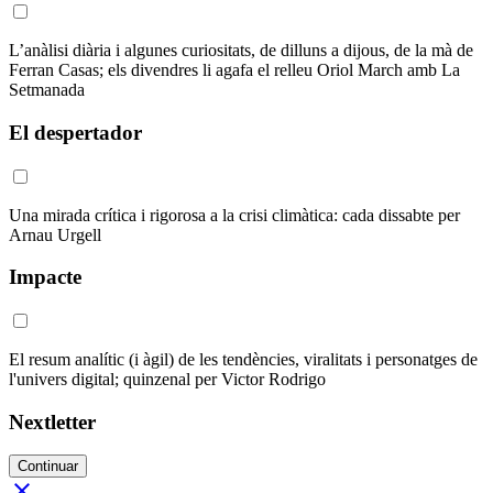
L’anàlisi diària i algunes curiositats, de dilluns a dijous, de la mà de
Ferran Casas; els divendres li agafa el relleu Oriol March amb La
Setmanada
El despertador
Una mirada crítica i rigorosa a la crisi climàtica: cada dissabte per
Arnau Urgell
Impacte
El resum analític (i àgil) de les tendències, viralitats i personatges de
l'univers digital; quinzenal per Victor Rodrigo
Nextletter
Continuar
close