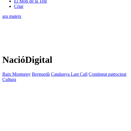
El Món de la Tele
Criar
ara mateix
NacióDigital
Baix Montseny
Berguedà
Catalunya Last Call
Contingut patrocinat
Cultura