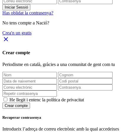
Iniciar Sessió
Has oblidat la contrasenya?
No tens compte a Nació?
Crea'n un gratis
close
Crear compte
Periodisme
en català
, gràcies a una comunitat de gent com tu
He llegit i entenc la política de privacitat
Crear compte
Recuperar contrasenya
Introdueix l’adreça de correu electrònic amb la qual accedeixes