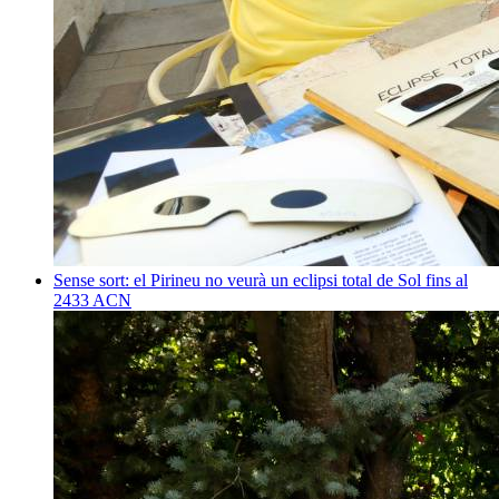
Sense sort: el Pirineu no veurà un eclipsi total de Sol fins al
2433
ACN