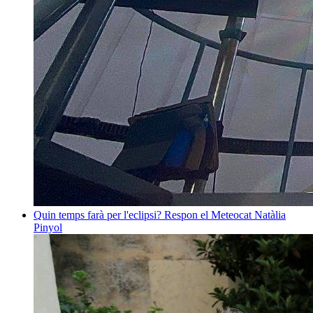
Quin temps farà per l'eclipsi? Respon el Meteocat
Natàlia
Pinyol