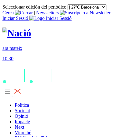
Seleccionar edición del periódico
Cerca
|
Newsletters
|
Iniciar Sessió
ara mateix
10:30
Política
Societat
Opinió
Impacte
Next
Viure bé