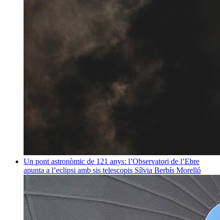
Un pont astronòmic de 121 anys: l’Observatori de l’Ebre
apunta a l’eclipsi amb sis telescopis
Sílvia Berbís Morelló