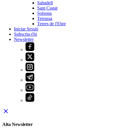
Sabadell
Sant Cugat
Solsona
Terrassa
Terres de l'Ebre
Iniciar Sessió
Subscriu-t'hi
Newsletter
close
Alta Newsletter