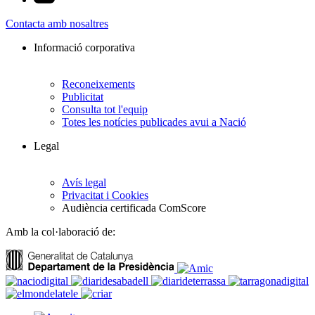
Contacta amb nosaltres
Informació corporativa
Reconeixements
Publicitat
Consulta tot l'equip
Totes les notícies publicades avui a Nació
Legal
Avís legal
Privacitat i Cookies
Audiència certificada ComScore
Amb la col·laboració de: