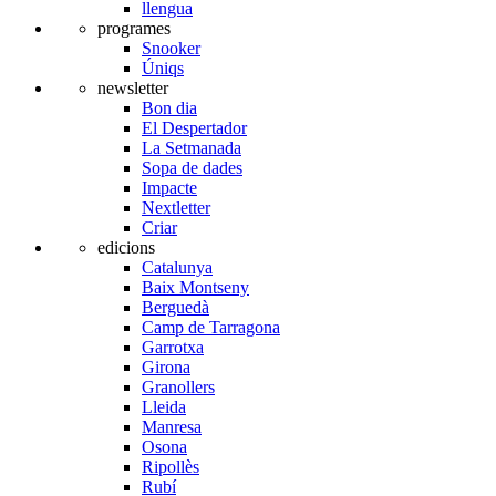
llengua
programes
Snooker
Úniqs
newsletter
Bon dia
El Despertador
La Setmanada
Sopa de dades
Impacte
Nextletter
Criar
edicions
Catalunya
Baix Montseny
Berguedà
Camp de Tarragona
Garrotxa
Girona
Granollers
Lleida
Manresa
Osona
Ripollès
Rubí