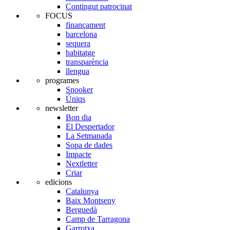
Contingut patrocinat
FOCUS
finançament
barcelona
sequera
habitatge
transparència
llengua
programes
Snooker
Úniqs
newsletter
Bon dia
El Despertador
La Setmanada
Sopa de dades
Impacte
Nextletter
Criar
edicions
Catalunya
Baix Montseny
Berguedà
Camp de Tarragona
Garrotxa