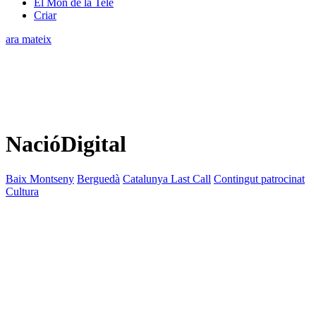
El Món de la Tele
Criar
ara mateix
NacióDigital
Baix Montseny
Berguedà
Catalunya Last Call
Contingut patrocinat
Cultura