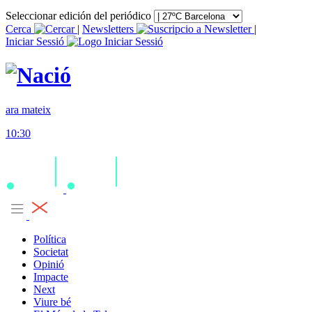
Seleccionar edición del periódico
Cerca
|
Newsletters
|
Iniciar Sessió
ara mateix
10:30
Política
Societat
Opinió
Impacte
Next
Viure bé