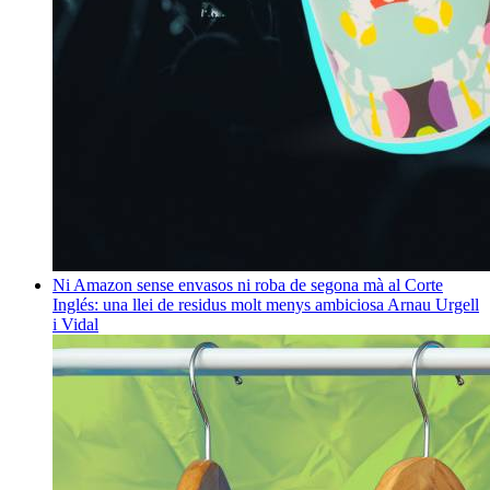
Ni Amazon sense envasos ni roba de segona mà al Corte
Inglés: una llei de residus molt menys ambiciosa
Arnau Urgell
i Vidal