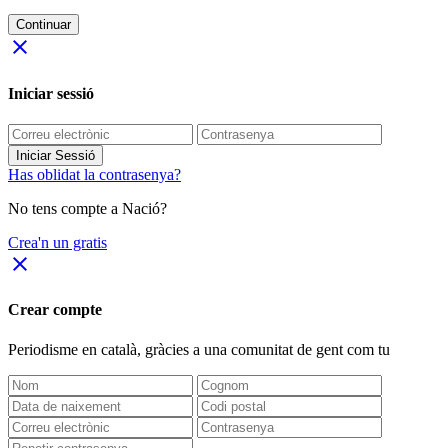
Continuar
close
Iniciar sessió
Iniciar Sessió
Has oblidat la contrasenya?
No tens compte a Nació?
Crea'n un gratis
close
Crear compte
Periodisme
en català
, gràcies a una comunitat de gent com tu