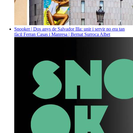
Snooker | Dos anys de Salvador Illa: unir i servir no era tan
fàcil
Ferran Casas i Manresa | Bernat Surroca Albet