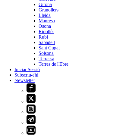
Girona
Granollers
Lleida
Manresa
Osona
Ripollès
Rubí
Sabadell
Sant Cugat
Solsona
Terrassa
Terres de l'Ebre
Iniciar Sessió
Subscriu-t'hi
Newsletter