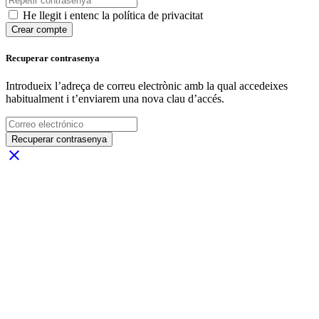
He llegit i entenc la política de privacitat
Crear compte
Recuperar contrasenya
Introdueix l’adreça de correu electrònic amb la qual accedeixes
habitualment i t’enviarem una nova clau d’accés.
Recuperar contrasenya
close