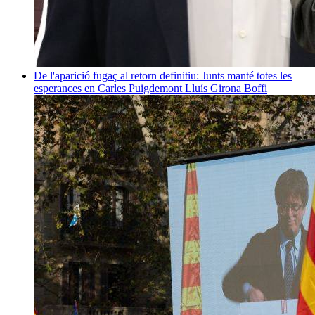
De l'aparició fugaç al retorn definitiu: Junts manté totes les
esperances en Carles Puigdemont
Lluís Girona Boffi