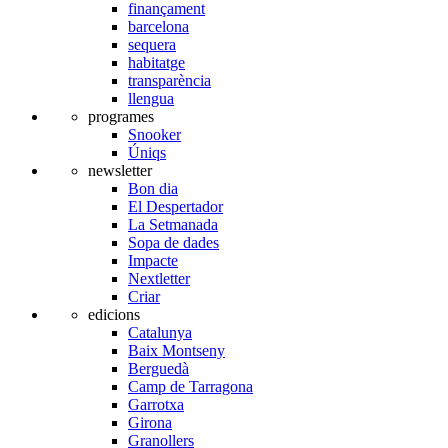
finançament
barcelona
sequera
habitatge
transparència
llengua
programes
Snooker
Úniqs
newsletter
Bon dia
El Despertador
La Setmanada
Sopa de dades
Impacte
Nextletter
Criar
edicions
Catalunya
Baix Montseny
Berguedà
Camp de Tarragona
Garrotxa
Girona
Granollers