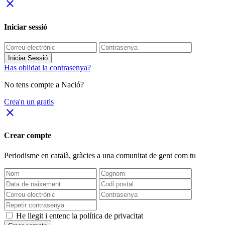
close
Iniciar sessió
Iniciar Sessió
Has oblidat la contrasenya?
No tens compte a Nació?
Crea'n un gratis
close
Crear compte
Periodisme
en català
, gràcies a una comunitat de gent com tu
He llegit i entenc la política de privacitat