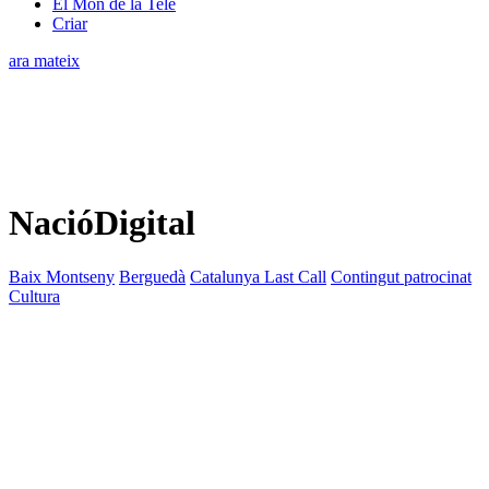
El Món de la Tele
Criar
ara mateix
NacióDigital
Baix Montseny
Berguedà
Catalunya Last Call
Contingut patrocinat
Cultura