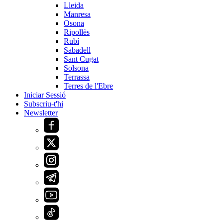
Lleida
Manresa
Osona
Ripollès
Rubí
Sabadell
Sant Cugat
Solsona
Terrassa
Terres de l'Ebre
Iniciar Sessió
Subscriu-t'hi
Newsletter