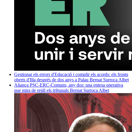
Gestionar els errors d'Educació i complir els acords: els fronts
oberts d'Illa després de dos anys a Palau
Bernat Surroca Albet
Aliança PSC-ERC-Comuns, any dos: una entesa operativa
que mira de reüll els tribunals
Bernat Surroca Albet