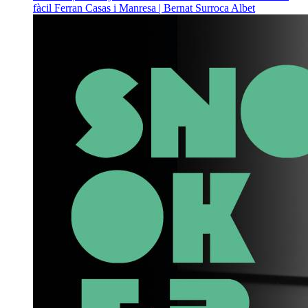
fàcil
Ferran Casas i Manresa | Bernat Surroca Albet