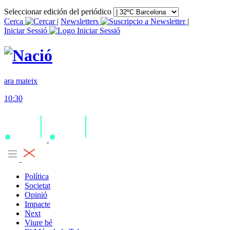
Seleccionar edición del periódico
Cerca
|
Newsletters
|
Iniciar Sessió
ara mateix
10:30
Política
Societat
Opinió
Impacte
Next
Viure bé