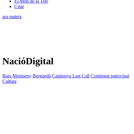
El Món de la Tele
Criar
ara mateix
NacióDigital
Baix Montseny
Berguedà
Catalunya Last Call
Contingut patrocinat
Cultura