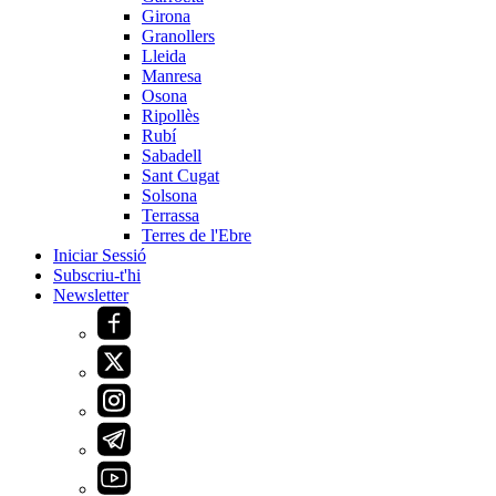
Girona
Granollers
Lleida
Manresa
Osona
Ripollès
Rubí
Sabadell
Sant Cugat
Solsona
Terrassa
Terres de l'Ebre
Iniciar Sessió
Subscriu-t'hi
Newsletter