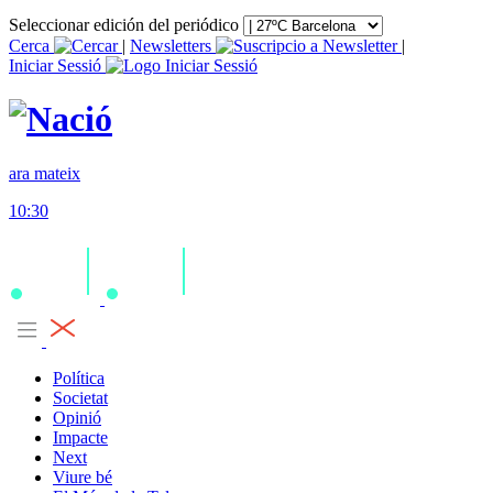
Seleccionar edición del periódico
Cerca
|
Newsletters
|
Iniciar Sessió
ara mateix
10:30
Política
Societat
Opinió
Impacte
Next
Viure bé