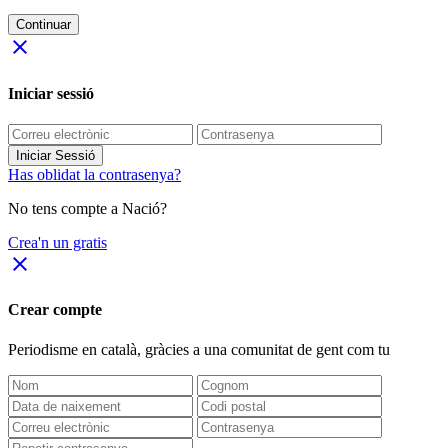
Continuar
close
Iniciar sessió
Iniciar Sessió
Has oblidat la contrasenya?
No tens compte a Nació?
Crea'n un gratis
close
Crear compte
Periodisme
en català
, gràcies a una comunitat de gent com tu