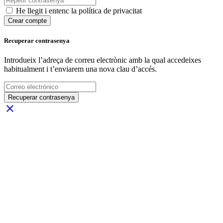
He llegit i entenc la política de privacitat
Crear compte
Recuperar contrasenya
Introdueix l’adreça de correu electrònic amb la qual accedeixes
habitualment i t’enviarem una nova clau d’accés.
Recuperar contrasenya
close