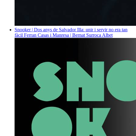
Snooker | Dos anys de Salvador Illa: unir i servir no era tan
fàcil
Ferran Casas i Manresa | Bernat Surroca Albet