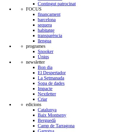
Contingut patrocinat
FOCUS
finançament
barcelona
sequera
habitatge
transparència
llengua
programes
Snooker
Úniqs
newsletter
Bon dia
El Despertador
La Setmanada
Sopa de dades
Impacte
Nextletter
Criar
edicions
Catalunya
Baix Montseny
Berguedà
Camp de Tarragona
Garrotxa