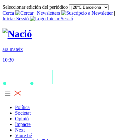
Seleccionar edición del periódico
Cerca
|
Newsletters
|
Iniciar Sessió
ara mateix
10:30
Política
Societat
Opinió
Impacte
Next
Viure bé