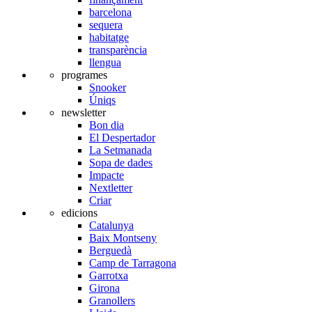
barcelona
sequera
habitatge
transparència
llengua
programes
Snooker
Úniqs
newsletter
Bon dia
El Despertador
La Setmanada
Sopa de dades
Impacte
Nextletter
Criar
edicions
Catalunya
Baix Montseny
Berguedà
Camp de Tarragona
Garrotxa
Girona
Granollers