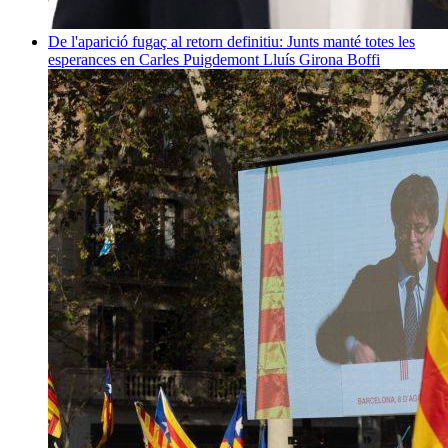
De l'aparició fugaç al retorn definitiu: Junts manté totes les
esperances en Carles Puigdemont
Lluís Girona Boffi