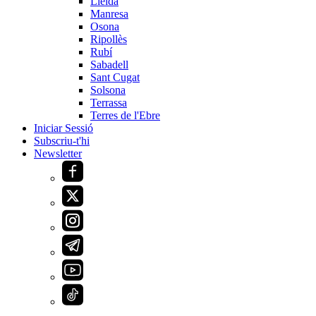
Lleida
Manresa
Osona
Ripollès
Rubí
Sabadell
Sant Cugat
Solsona
Terrassa
Terres de l'Ebre
Iniciar Sessió
Subscriu-t'hi
Newsletter