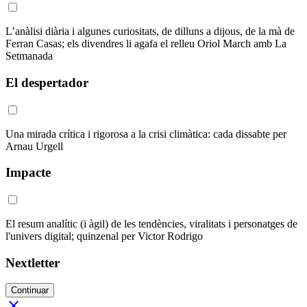
L’anàlisi diària i algunes curiositats, de dilluns a dijous, de la mà de
Ferran Casas; els divendres li agafa el relleu Oriol March amb La
Setmanada
El despertador
Una mirada crítica i rigorosa a la crisi climàtica: cada dissabte per
Arnau Urgell
Impacte
El resum analític (i àgil) de les tendències, viralitats i personatges de
l'univers digital; quinzenal per Victor Rodrigo
Nextletter
Continuar
close