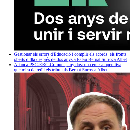
Gestionar els errors d'Educació i complir els acords: els fronts
oberts d'Illa després de dos anys a Palau
Bernat Surroca Albet
Aliança PSC-ERC-Comuns, any dos: una entesa operativa
que mira de reüll els tribunals
Bernat Surroca Albet