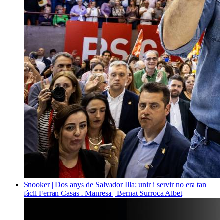
Snooker | Dos anys de Salvador Illa: unir i servir no era tan
fàcil
Ferran Casas i Manresa | Bernat Surroca Albet