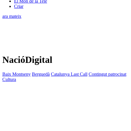
El Món de la Tele
Criar
ara mateix
NacióDigital
Baix Montseny
Berguedà
Catalunya Last Call
Contingut patrocinat
Cultura