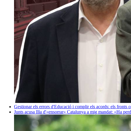
Gestionar els errors d'Educació i complir els acords: els fronts 
Junts acusa Illa d'«ensorrar» Catalunya a mig mandat: «Ha perd