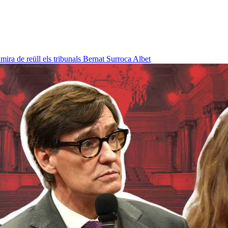
ra de reüll els tribunals
Bernat Surroca Albet