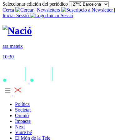
Seleccionar edición del periódico
Cerca
|
Newsletters
|
Iniciar Sessió
ara mateix
10:30
Política
Societat
Opinió
Impacte
Next
Viure bé
El Món de la Tele