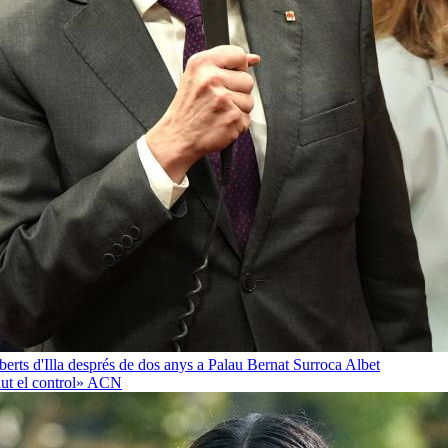
oberts d'Illa després de dos anys a Palau
Bernat Surroca Albet
ut el control»
ACN