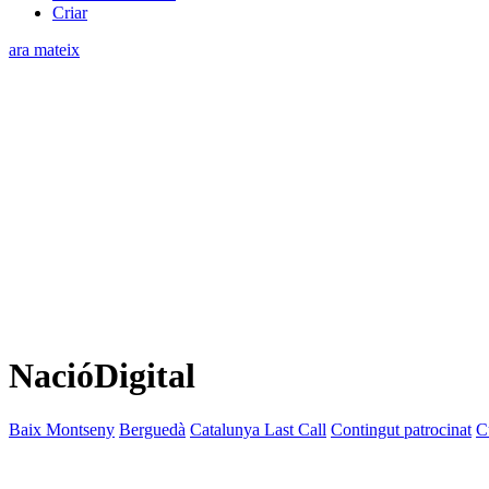
Criar
ara mateix
NacióDigital
Baix Montseny
Berguedà
Catalunya Last Call
Contingut patrocinat
C