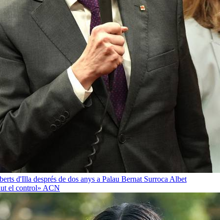
oberts d'Illa després de dos anys a Palau
Bernat Surroca Albet
ut el control»
ACN