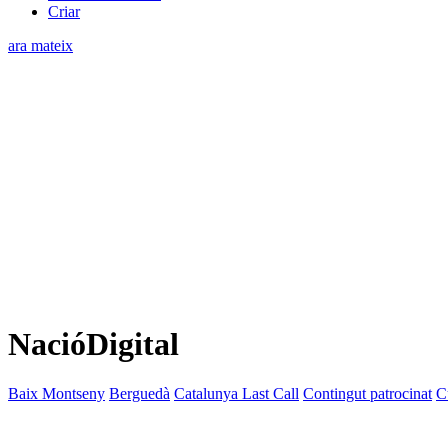
Criar
ara mateix
NacióDigital
Baix Montseny
Berguedà
Catalunya Last Call
Contingut patrocinat
C