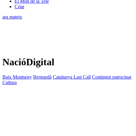
El Món de la Tele
Criar
ara mateix
NacióDigital
Baix Montseny
Berguedà
Catalunya Last Call
Contingut patrocinat
Cultura