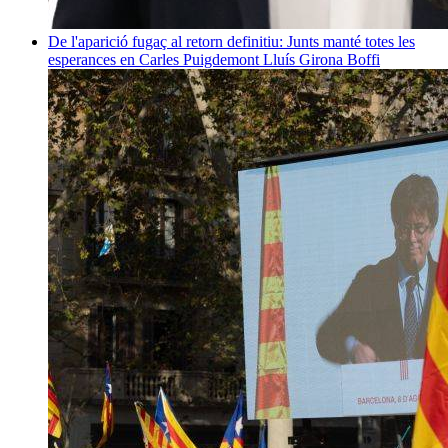
De l'aparició fugaç al retorn definitiu: Junts manté totes les
esperances en Carles Puigdemont
Lluís Girona Boffi