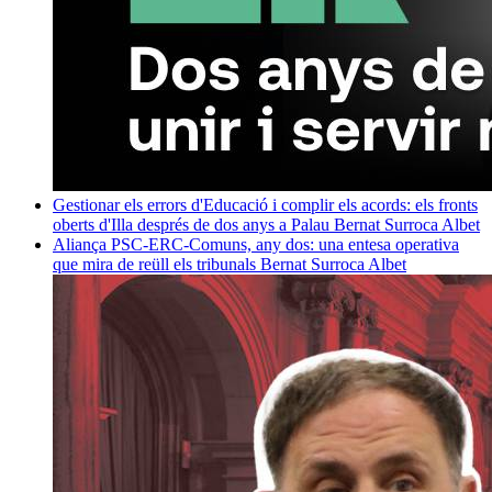
Gestionar els errors d'Educació i complir els acords: els fronts
oberts d'Illa després de dos anys a Palau
Bernat Surroca Albet
Aliança PSC-ERC-Comuns, any dos: una entesa operativa
que mira de reüll els tribunals
Bernat Surroca Albet