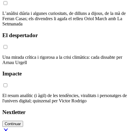
L’anàlisi diària i algunes curiositats, de dilluns a dijous, de la mà de
Ferran Casas; els divendres li agafa el relleu Oriol March amb La
Setmanada
El despertador
Una mirada crítica i rigorosa a la crisi climàtica: cada dissabte per
Arnau Urgell
Impacte
El resum analític (i àgil) de les tendències, viralitats i personatges de
l'univers digital; quinzenal per Victor Rodrigo
Nextletter
Continuar
close