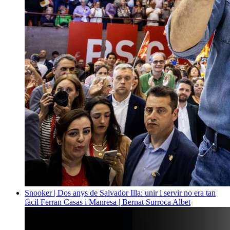
Snooker | Dos anys de Salvador Illa: unir i servir no era tan
fàcil
Ferran Casas i Manresa | Bernat Surroca Albet