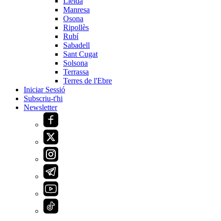
Lleida
Manresa
Osona
Ripollès
Rubí
Sabadell
Sant Cugat
Solsona
Terrassa
Terres de l'Ebre
Iniciar Sessió
Subscriu-t'hi
Newsletter