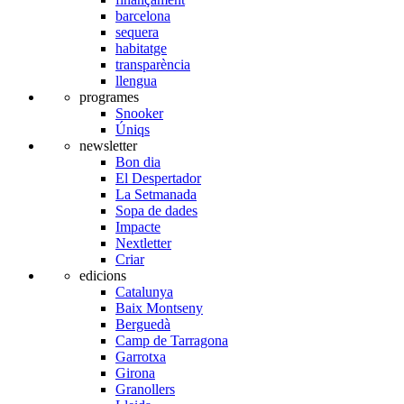
barcelona
sequera
habitatge
transparència
llengua
programes
Snooker
Úniqs
newsletter
Bon dia
El Despertador
La Setmanada
Sopa de dades
Impacte
Nextletter
Criar
edicions
Catalunya
Baix Montseny
Berguedà
Camp de Tarragona
Garrotxa
Girona
Granollers