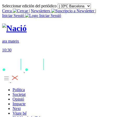
Seleccionar edición del periódico
Cerca
|
Newsletters
|
Iniciar Sessió
ara mateix
10:30
Política
Societat
Opinió
Impacte
Next
Viure bé