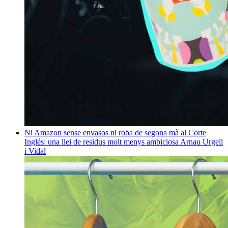
Ni Amazon sense envasos ni roba de segona mà al Corte
Inglés: una llei de residus molt menys ambiciosa
Arnau Urgell
i Vidal