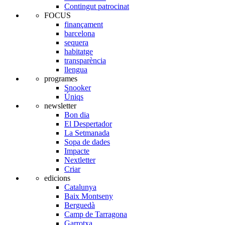
Contingut patrocinat
FOCUS
finançament
barcelona
sequera
habitatge
transparència
llengua
programes
Snooker
Úniqs
newsletter
Bon dia
El Despertador
La Setmanada
Sopa de dades
Impacte
Nextletter
Criar
edicions
Catalunya
Baix Montseny
Berguedà
Camp de Tarragona
Garrotxa