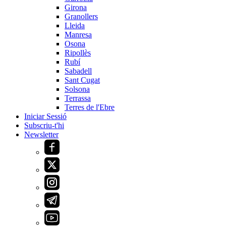
Girona
Granollers
Lleida
Manresa
Osona
Ripollès
Rubí
Sabadell
Sant Cugat
Solsona
Terrassa
Terres de l'Ebre
Iniciar Sessió
Subscriu-t'hi
Newsletter