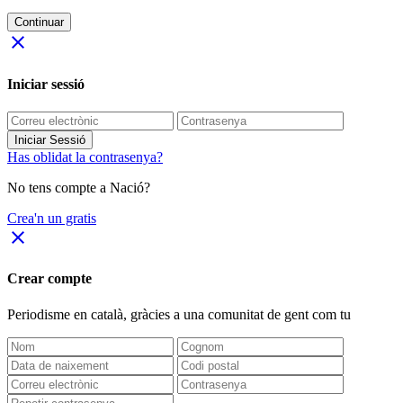
Continuar
close
Iniciar sessió
Iniciar Sessió
Has oblidat la contrasenya?
No tens compte a Nació?
Crea'n un gratis
close
Crear compte
Periodisme
en català
, gràcies a una comunitat de gent com tu