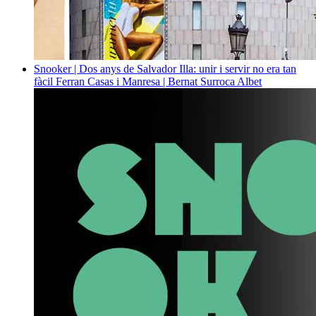
Snooker | Dos anys de Salvador Illa: unir i servir no era tan
fàcil
Ferran Casas i Manresa | Bernat Surroca Albet