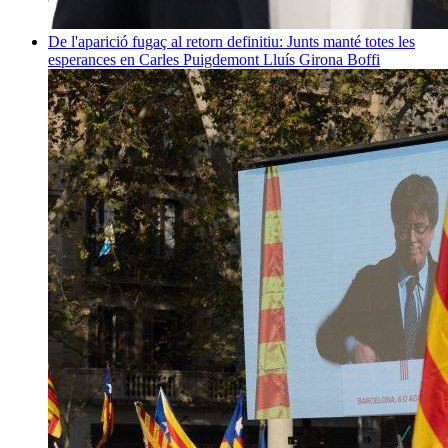
De l'aparició fugaç al retorn definitiu: Junts manté totes les
esperances en Carles Puigdemont
Lluís Girona Boffi