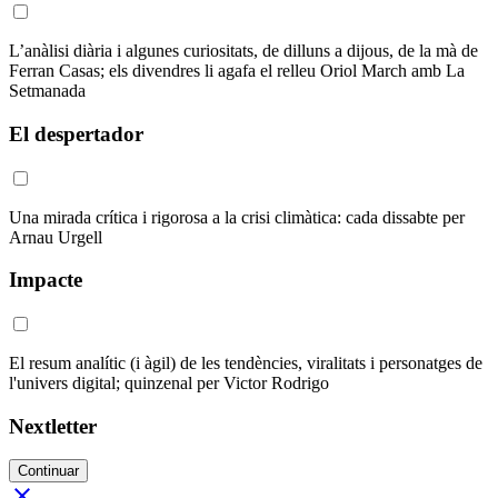
L’anàlisi diària i algunes curiositats, de dilluns a dijous, de la mà de
Ferran Casas; els divendres li agafa el relleu Oriol March amb La
Setmanada
El despertador
Una mirada crítica i rigorosa a la crisi climàtica: cada dissabte per
Arnau Urgell
Impacte
El resum analític (i àgil) de les tendències, viralitats i personatges de
l'univers digital; quinzenal per Victor Rodrigo
Nextletter
Continuar
close