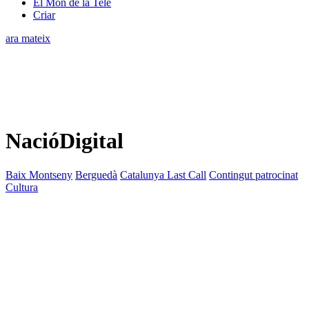
El Món de la Tele
Criar
ara mateix
NacióDigital
Baix Montseny
Berguedà
Catalunya Last Call
Contingut patrocinat
Cultura