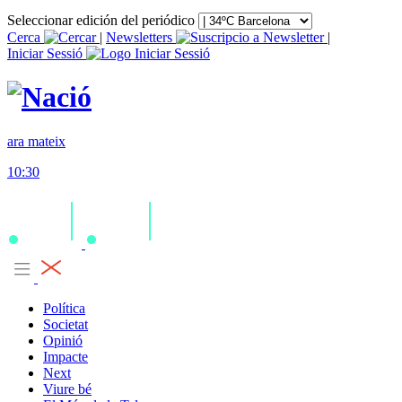
Seleccionar edición del periódico
Cerca
|
Newsletters
|
Iniciar Sessió
ara mateix
10:30
Política
Societat
Opinió
Impacte
Next
Viure bé