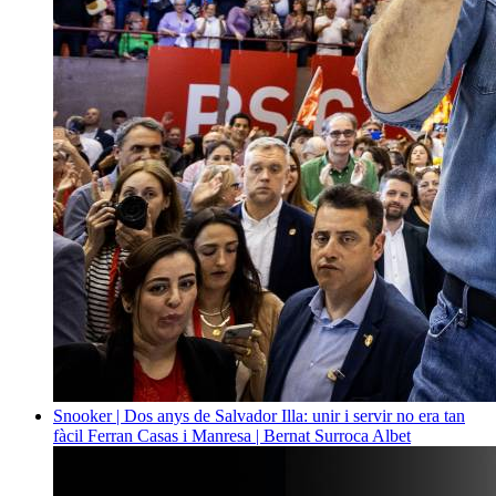
Snooker | Dos anys de Salvador Illa: unir i servir no era tan
fàcil
Ferran Casas i Manresa | Bernat Surroca Albet