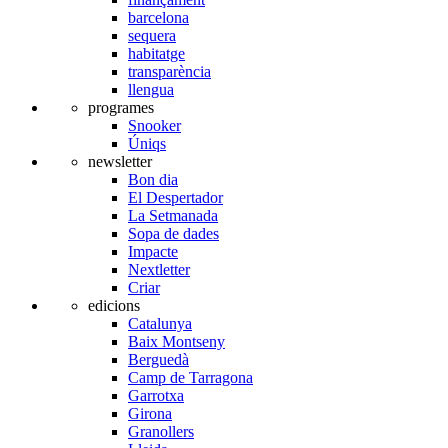
barcelona
sequera
habitatge
transparència
llengua
programes
Snooker
Úniqs
newsletter
Bon dia
El Despertador
La Setmanada
Sopa de dades
Impacte
Nextletter
Criar
edicions
Catalunya
Baix Montseny
Berguedà
Camp de Tarragona
Garrotxa
Girona
Granollers