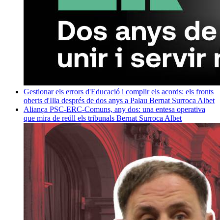
Gestionar els errors d'Educació i complir els acords: els fronts
oberts d'Illa després de dos anys a Palau
Bernat Surroca Albet
Aliança PSC-ERC-Comuns, any dos: una entesa operativa
que mira de reüll els tribunals
Bernat Surroca Albet