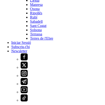
Lleida
Manresa
Osona
Ripollès
Rubí
Sabadell
Sant Cugat
Solsona
Terrassa
Terres de l'Ebre
Iniciar Sessió
Subscriu-t'hi
Newsletter