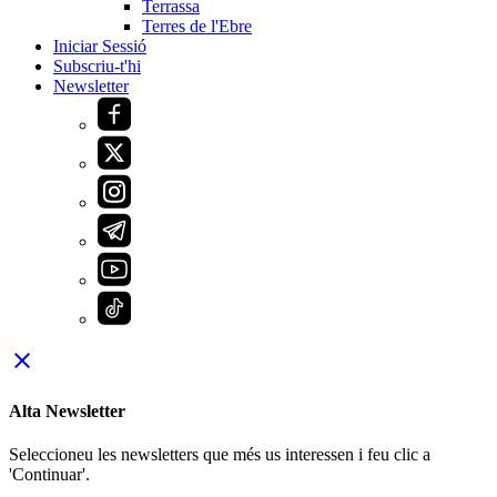
Terrassa
Terres de l'Ebre
Iniciar Sessió
Subscriu-t'hi
Newsletter
close
Alta Newsletter
Seleccioneu les newsletters que més us interessen i feu clic a
'Continuar'.