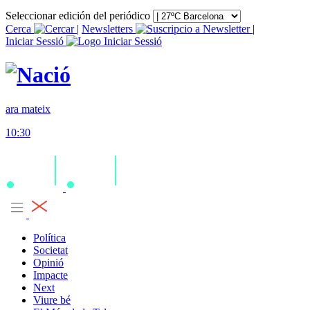
Seleccionar edición del periódico
Cerca
|
Newsletters
|
Iniciar Sessió
ara mateix
10:30
Política
Societat
Opinió
Impacte
Next
Viure bé