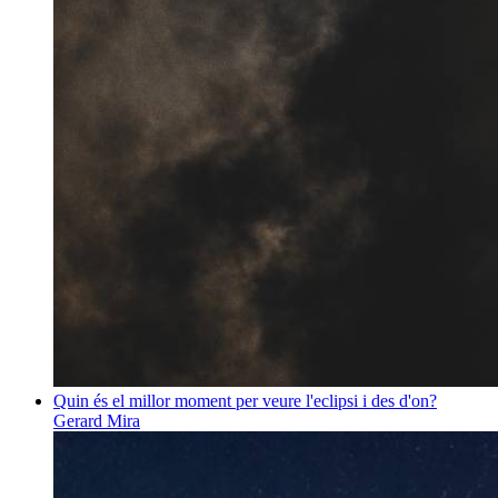
Quin és el millor moment per veure l'eclipsi i des d'on?
Gerard Mira