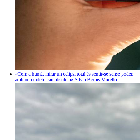
«Com a humà, mirar un eclipsi total és sentir-se sense poder,
amb una indefensió absoluta»
Sílvia Berbís Morelló