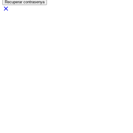
Recuperar contrasenya
close