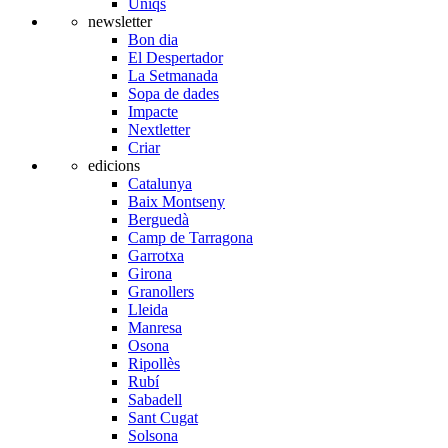
Úniqs
newsletter
Bon dia
El Despertador
La Setmanada
Sopa de dades
Impacte
Nextletter
Criar
edicions
Catalunya
Baix Montseny
Berguedà
Camp de Tarragona
Garrotxa
Girona
Granollers
Lleida
Manresa
Osona
Ripollès
Rubí
Sabadell
Sant Cugat
Solsona