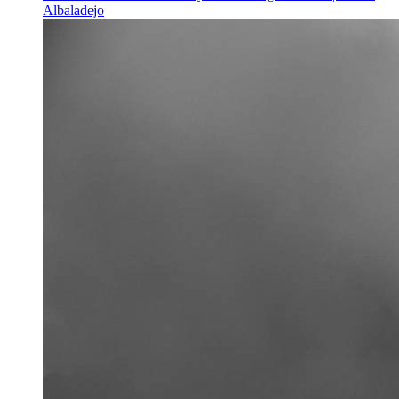
Albaladejo