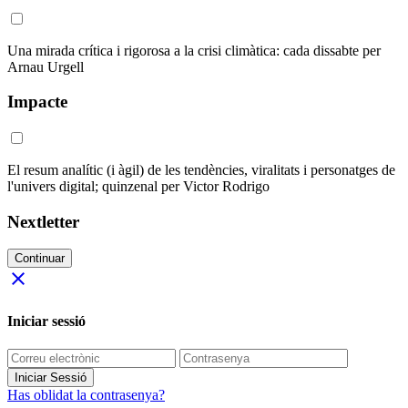
Una mirada crítica i rigorosa a la crisi climàtica: cada dissabte per
Arnau Urgell
Impacte
El resum analític (i àgil) de les tendències, viralitats i personatges de
l'univers digital; quinzenal per Victor Rodrigo
Nextletter
Continuar
close
Iniciar sessió
Iniciar Sessió
Has oblidat la contrasenya?