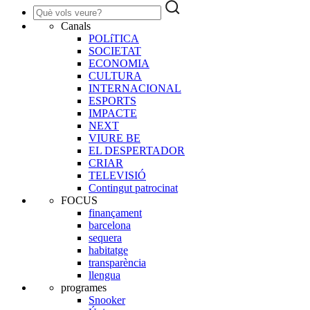
Canals
POLíTICA
SOCIETAT
ECONOMIA
CULTURA
INTERNACIONAL
ESPORTS
IMPACTE
NEXT
VIURE BE
EL DESPERTADOR
CRIAR
TELEVISIÓ
Contingut patrocinat
FOCUS
finançament
barcelona
sequera
habitatge
transparència
llengua
programes
Snooker