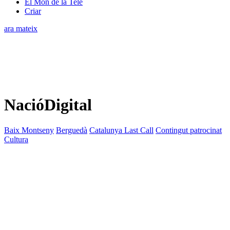
El Món de la Tele
Criar
ara mateix
NacióDigital
Baix Montseny
Berguedà
Catalunya Last Call
Contingut patrocinat
Cultura