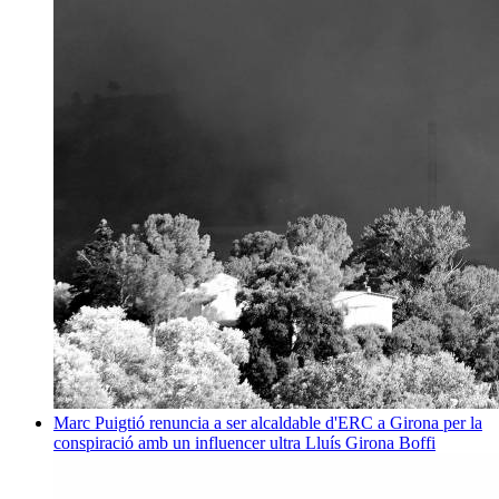
Marc Puigtió renuncia a ser alcaldable d'ERC a Girona per la
conspiració amb un influencer ultra
Lluís Girona Boffi