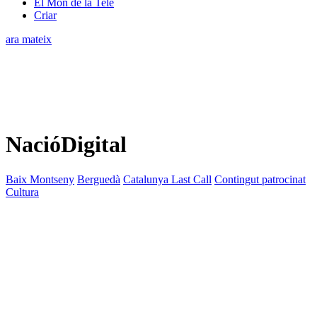
El Món de la Tele
Criar
ara mateix
NacióDigital
Baix Montseny
Berguedà
Catalunya Last Call
Contingut patrocinat
Cultura