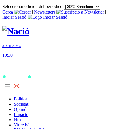
Seleccionar edición del periódico
Cerca
|
Newsletters
|
Iniciar Sessió
ara mateix
10:30
Política
Societat
Opinió
Impacte
Next
Viure bé