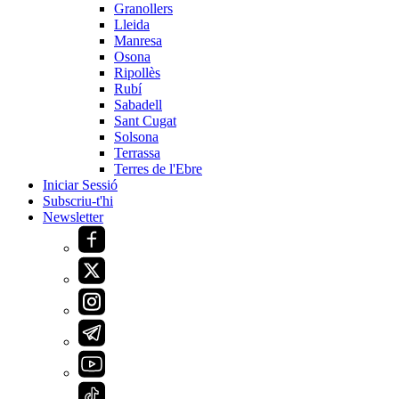
Granollers
Lleida
Manresa
Osona
Ripollès
Rubí
Sabadell
Sant Cugat
Solsona
Terrassa
Terres de l'Ebre
Iniciar Sessió
Subscriu-t'hi
Newsletter