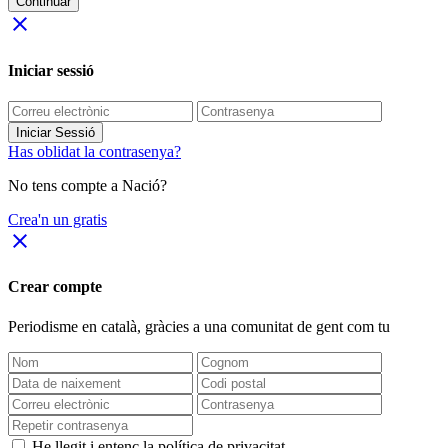
Continuar
close
Iniciar sessió
Iniciar Sessió
Has oblidat la contrasenya?
No tens compte a Nació?
Crea'n un gratis
close
Crear compte
Periodisme
en català
, gràcies a una comunitat de gent com tu
He llegit i entenc la política de privacitat