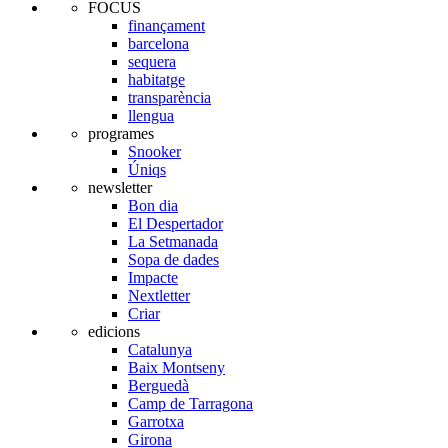
FOCUS
finançament
barcelona
sequera
habitatge
transparència
llengua
programes
Snooker
Úniqs
newsletter
Bon dia
El Despertador
La Setmanada
Sopa de dades
Impacte
Nextletter
Criar
edicions
Catalunya
Baix Montseny
Berguedà
Camp de Tarragona
Garrotxa
Girona