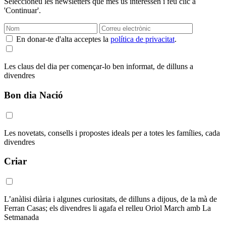
Seleccioneu les newsletters que més us interessen i feu clic a
'Continuar'.
En donar-te d'alta acceptes la
política de privacitat
.
Les claus del dia per començar-lo ben informat, de dilluns a
divendres
Bon dia Nació
Les novetats, consells i propostes ideals per a totes les famílies, cada
divendres
Criar
L’anàlisi diària i algunes curiositats, de dilluns a dijous, de la mà de
Ferran Casas; els divendres li agafa el relleu Oriol March amb La
Setmanada