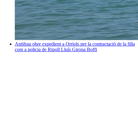
Antifrau obre expedient a Orriols per la contractació de la filla
com a policia de Ripoll
Lluís Girona Boffi