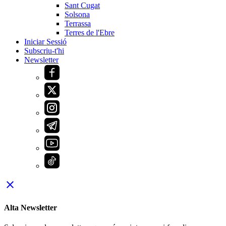
Sant Cugat
Solsona
Terrassa
Terres de l'Ebre
Iniciar Sessió
Subscriu-t'hi
Newsletter
close
Alta Newsletter