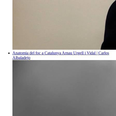
Anatomia del foc a Catalunya
Arnau Urgell i Vidal | Carlos
Albaladejo