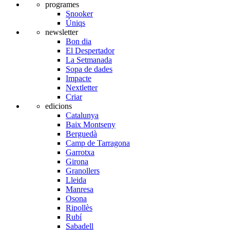
programes
Snooker
Úniqs
newsletter
Bon dia
El Despertador
La Setmanada
Sopa de dades
Impacte
Nextletter
Criar
edicions
Catalunya
Baix Montseny
Berguedà
Camp de Tarragona
Garrotxa
Girona
Granollers
Lleida
Manresa
Osona
Ripollès
Rubí
Sabadell