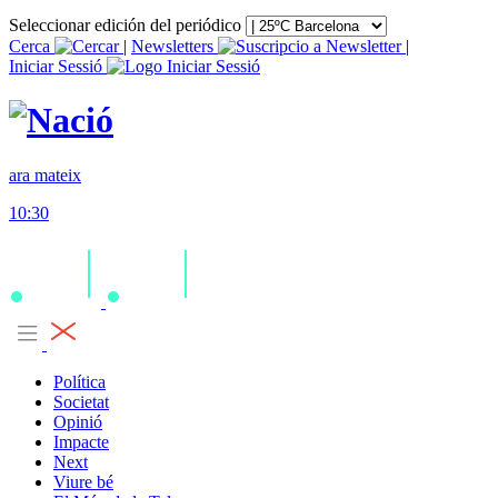
Seleccionar edición del periódico
Cerca
|
Newsletters
|
Iniciar Sessió
ara mateix
10:30
Política
Societat
Opinió
Impacte
Next
Viure bé