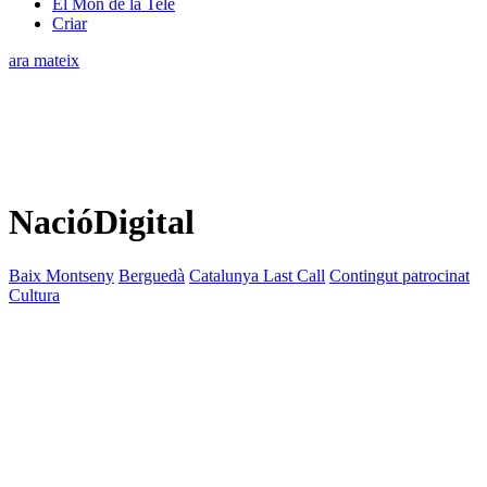
El Món de la Tele
Criar
ara mateix
NacióDigital
Baix Montseny
Berguedà
Catalunya Last Call
Contingut patrocinat
Cultura