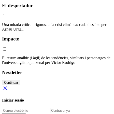
El despertador
Una mirada crítica i rigorosa a la crisi climàtica: cada dissabte per
Arnau Urgell
Impacte
El resum analític (i àgil) de les tendències, viralitats i personatges de
l'univers digital; quinzenal per Victor Rodrigo
Nextletter
Continuar
close
Iniciar sessió