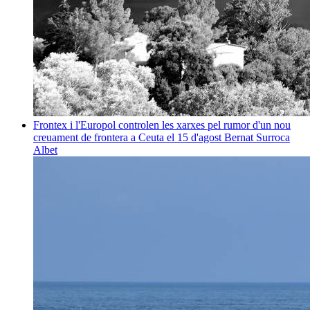
Frontex i l'Europol controlen les xarxes pel rumor d'un nou
creuament de frontera a Ceuta el 15 d'agost
Bernat Surroca
Albet