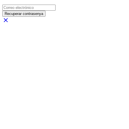
Recuperar contrasenya
close