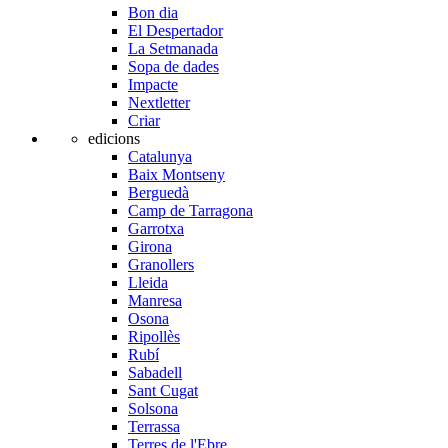
Bon dia
El Despertador
La Setmanada
Sopa de dades
Impacte
Nextletter
Criar
edicions
Catalunya
Baix Montseny
Berguedà
Camp de Tarragona
Garrotxa
Girona
Granollers
Lleida
Manresa
Osona
Ripollès
Rubí
Sabadell
Sant Cugat
Solsona
Terrassa
Terres de l'Ebre