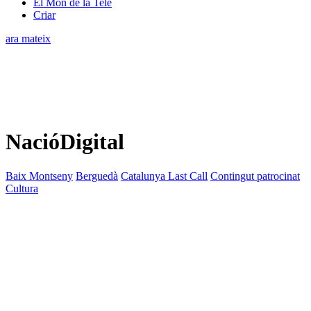
El Món de la Tele
Criar
ara mateix
NacióDigital
Baix Montseny
Berguedà
Catalunya Last Call
Contingut patrocinat
Cultura