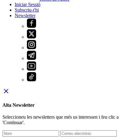
Iniciar Sessió
Subscriu-t'hi
Newsletter
close
Alta Newsletter
Seleccioneu les newsletters que més us interessen i feu clic a
'Continuar'.