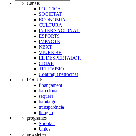
Canals
POLíTICA
SOCIETAT
ECONOMIA
CULTURA
INTERNACIONAL
ESPORTS
IMPACTE
NEXT
VIURE BE
EL DESPERTADOR
CRIAR
TELEVISIÓ
Contingut patrocinat
FOCUS
finançament
barcelona
sequera
habitatge
transparència
llengua
programes
Snooker
Úniqs
newsletter