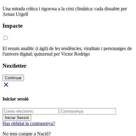
Una mirada crítica i rigorosa a la crisi climàtica: cada dissabte per
Arnau Urgell
Impacte
El resum analític (i àgil) de les tendències, viralitats i personatges de
l'univers digital; quinzenal per Victor Rodrigo
Nextletter
Continuar
close
Iniciar sessió
Iniciar Sessió
Has oblidat la contrasenya?
No tens compte a Nació?