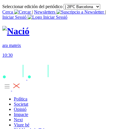
Seleccionar edición del periódico
Cerca
|
Newsletters
|
Iniciar Sessió
ara mateix
10:30
Política
Societat
Opinió
Impacte
Next
Viure bé