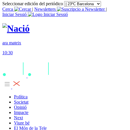
Seleccionar edición del periódico
Cerca
|
Newsletters
|
Iniciar Sessió
ara mateix
10:30
Política
Societat
Opinió
Impacte
Next
Viure bé
El Món de la Tele