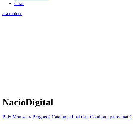
Criar
ara mateix
NacióDigital
Baix Montseny
Berguedà
Catalunya Last Call
Contingut patrocinat
C