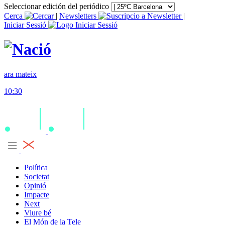
Seleccionar edición del periódico
Cerca
|
Newsletters
|
Iniciar Sessió
ara mateix
10:30
Política
Societat
Opinió
Impacte
Next
Viure bé
El Món de la Tele