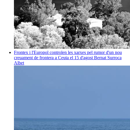
Frontex i l'Europol controlen les xarxes pel rumor d'un nou
creuament de frontera a Ceuta el 15 d'agost
Bernat Surroca
Albet