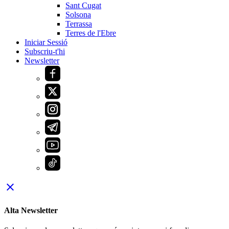
Sant Cugat
Solsona
Terrassa
Terres de l'Ebre
Iniciar Sessió
Subscriu-t'hi
Newsletter
close
Alta Newsletter