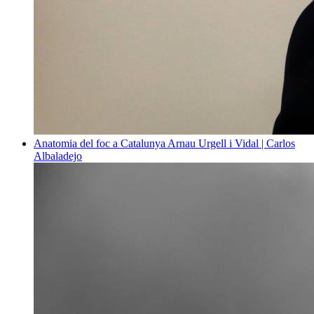
Anatomia del foc a Catalunya
Arnau Urgell i Vidal | Carlos
Albaladejo