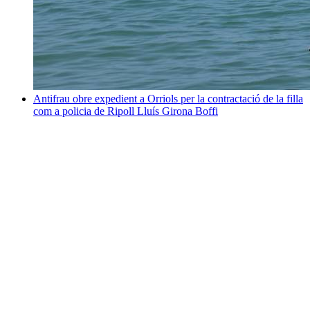
Antifrau obre expedient a Orriols per la contractació de la filla
com a policia de Ripoll
Lluís Girona Boffi