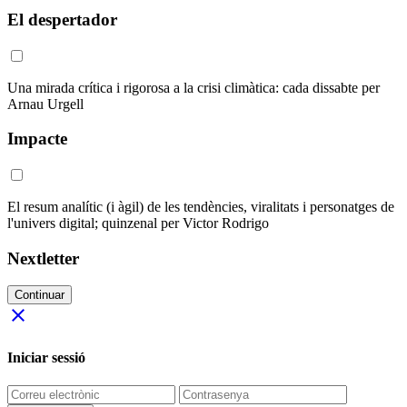
El despertador
Una mirada crítica i rigorosa a la crisi climàtica: cada dissabte per
Arnau Urgell
Impacte
El resum analític (i àgil) de les tendències, viralitats i personatges de
l'univers digital; quinzenal per Victor Rodrigo
Nextletter
Continuar
close
Iniciar sessió