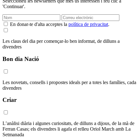
Seleccioneu les newsletters que més us interessen i feu clic a
'Continuar'.
En donar-te d'alta acceptes la
política de privacitat
.
Les claus del dia per començar-lo ben informat, de dilluns a
divendres
Bon dia Nació
Les novetats, consells i propostes ideals per a totes les famílies, cada
divendres
Criar
L’anàlisi diària i algunes curiositats, de dilluns a dijous, de la mà de
Ferran Casas; els divendres li agafa el relleu Oriol March amb La
Setmanada