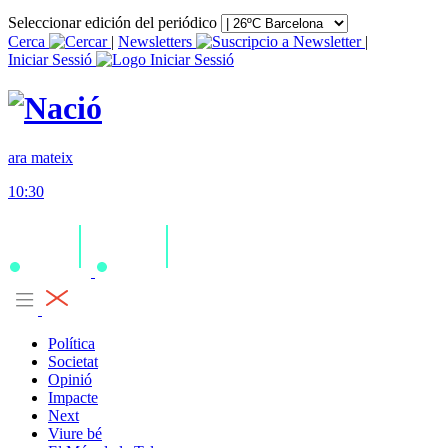
Seleccionar edición del periódico
Cerca
|
Newsletters
|
Iniciar Sessió
ara mateix
10:30
Política
Societat
Opinió
Impacte
Next
Viure bé