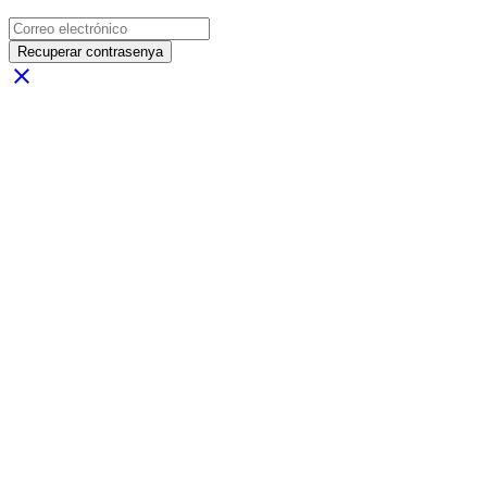
Recuperar contrasenya
close