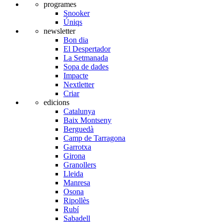
programes
Snooker
Úniqs
newsletter
Bon dia
El Despertador
La Setmanada
Sopa de dades
Impacte
Nextletter
Criar
edicions
Catalunya
Baix Montseny
Berguedà
Camp de Tarragona
Garrotxa
Girona
Granollers
Lleida
Manresa
Osona
Ripollès
Rubí
Sabadell