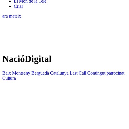
El Món de la Tele
Criar
ara mateix
NacióDigital
Baix Montseny
Berguedà
Catalunya Last Call
Contingut patrocinat
Cultura