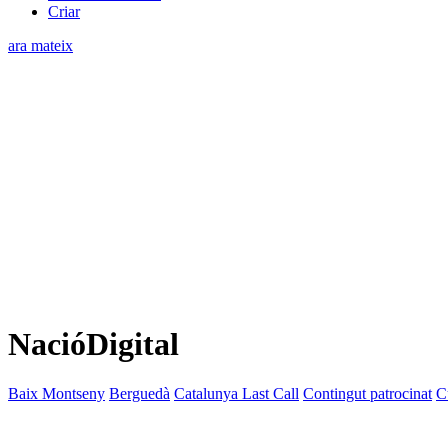
Criar
ara mateix
NacióDigital
Baix Montseny
Berguedà
Catalunya Last Call
Contingut patrocinat
C