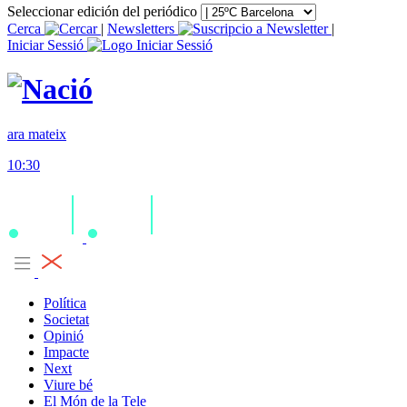
Seleccionar edición del periódico
Cerca
|
Newsletters
|
Iniciar Sessió
ara mateix
10:30
Política
Societat
Opinió
Impacte
Next
Viure bé
El Món de la Tele