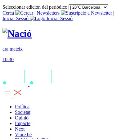
Seleccionar edición del periódico
Cerca
|
Newsletters
|
Iniciar Sessió
ara mateix
10:30
Política
Societat
Opinió
Impacte
Next
Viure bé