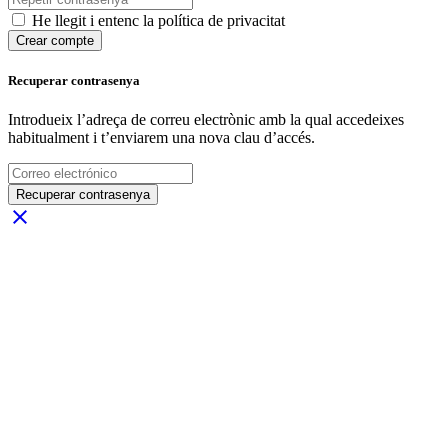
He llegit i entenc la política de privacitat
Crear compte
Recuperar contrasenya
Introdueix l’adreça de correu electrònic amb la qual accedeixes
habitualment i t’enviarem una nova clau d’accés.
Recuperar contrasenya
close