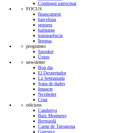
Contingut patrocinat
FOCUS
finançament
barcelona
sequera
habitatge
transparència
llengua
programes
Snooker
Úniqs
newsletter
Bon dia
El Despertador
La Setmanada
Sopa de dades
Impacte
Nextletter
Criar
edicions
Catalunya
Baix Montseny
Berguedà
Camp de Tarragona
Garrotxa