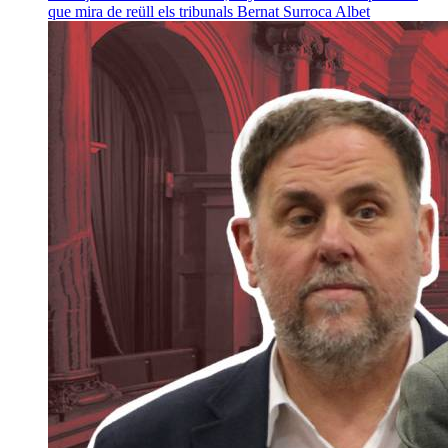
que mira de reüll els tribunals
Bernat Surroca Albet