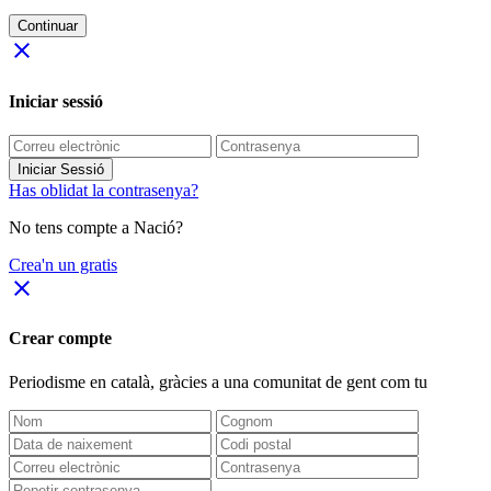
Continuar
close
Iniciar sessió
Iniciar Sessió
Has oblidat la contrasenya?
No tens compte a Nació?
Crea'n un gratis
close
Crear compte
Periodisme
en català
, gràcies a una comunitat de gent com tu