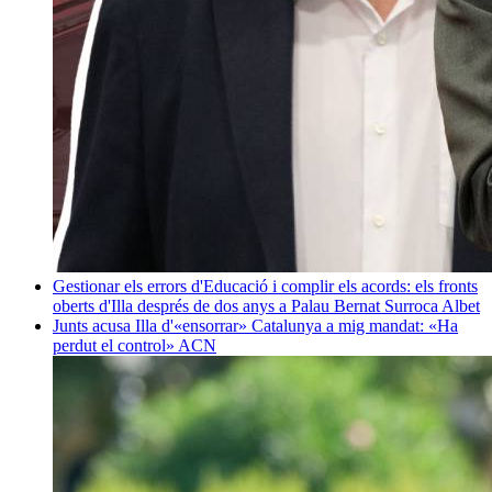
Gestionar els errors d'Educació i complir els acords: els fronts
oberts d'Illa després de dos anys a Palau
Bernat Surroca Albet
Junts acusa Illa d'«ensorrar» Catalunya a mig mandat: «Ha
perdut el control»
ACN