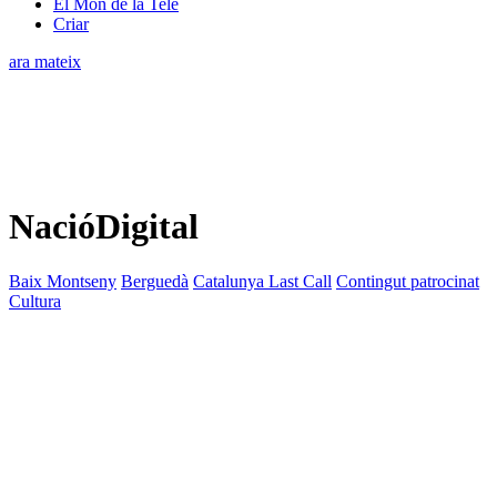
El Món de la Tele
Criar
ara mateix
NacióDigital
Baix Montseny
Berguedà
Catalunya Last Call
Contingut patrocinat
Cultura