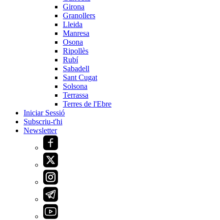
Girona
Granollers
Lleida
Manresa
Osona
Ripollès
Rubí
Sabadell
Sant Cugat
Solsona
Terrassa
Terres de l'Ebre
Iniciar Sessió
Subscriu-t'hi
Newsletter