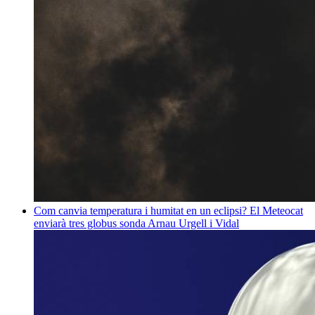
Com canvia temperatura i humitat en un eclipsi? El Meteocat
enviarà tres globus sonda
Arnau Urgell i Vidal