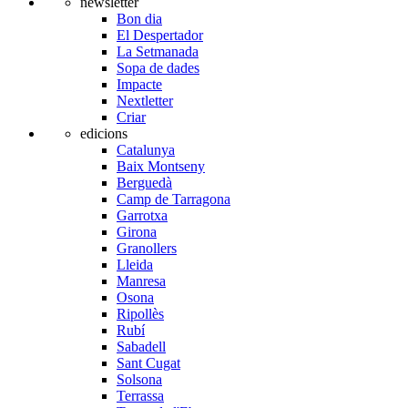
newsletter
Bon dia
El Despertador
La Setmanada
Sopa de dades
Impacte
Nextletter
Criar
edicions
Catalunya
Baix Montseny
Berguedà
Camp de Tarragona
Garrotxa
Girona
Granollers
Lleida
Manresa
Osona
Ripollès
Rubí
Sabadell
Sant Cugat
Solsona
Terrassa