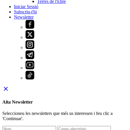
Terres de l'Ebre
Iniciar Sessió
Subscriu-t'hi
Newsletter
close
Alta Newsletter
Seleccioneu les newsletters que més us interessen i feu clic a
'Continuar'.