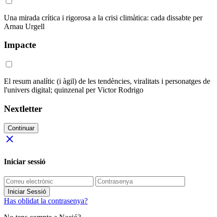
Una mirada crítica i rigorosa a la crisi climàtica: cada dissabte per
Arnau Urgell
Impacte
El resum analític (i àgil) de les tendències, viralitats i personatges de
l'univers digital; quinzenal per Victor Rodrigo
Nextletter
Continuar
close
Iniciar sessió
Iniciar Sessió
Has oblidat la contrasenya?