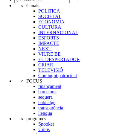
Canals
POLíTICA
SOCIETAT
ECONOMIA
CULTURA
INTERNACIONAL
ESPORTS
IMPACTE
NEXT
VIURE BE
EL DESPERTADOR
CRIAR
TELEVISIÓ
Contingut patrocinat
FOCUS
finançament
barcelona
sequera
habitatge
transparència
llengua
programes
Snooker
Úniqs