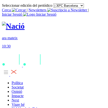
Seleccionar edición del periódico
Cerca
|
Newsletters
|
Iniciar Sessió
ara mateix
10:30
Política
Societat
Opinió
Impacte
Next
Viure bé