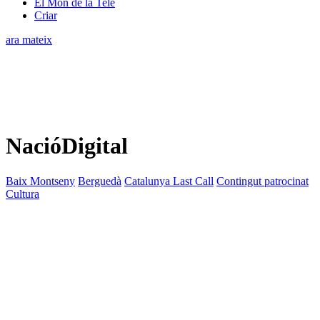
El Món de la Tele
Criar
ara mateix
NacióDigital
Baix Montseny
Berguedà
Catalunya Last Call
Contingut patrocinat
Cultura