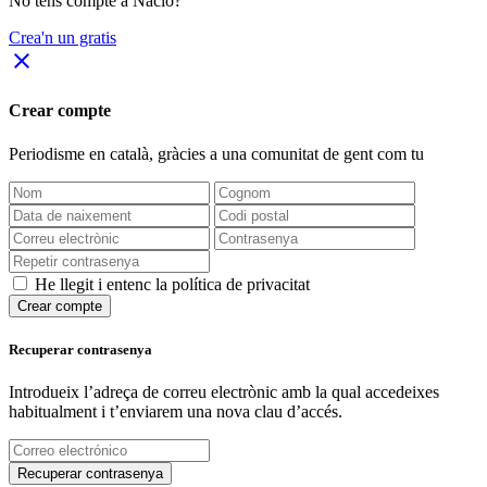
No tens compte a Nació?
Crea'n un gratis
close
Crear compte
Periodisme
en català
, gràcies a una comunitat de gent com tu
He llegit i entenc la política de privacitat
Crear compte
Recuperar contrasenya
Introdueix l’adreça de correu electrònic amb la qual accedeixes
habitualment i t’enviarem una nova clau d’accés.
Recuperar contrasenya