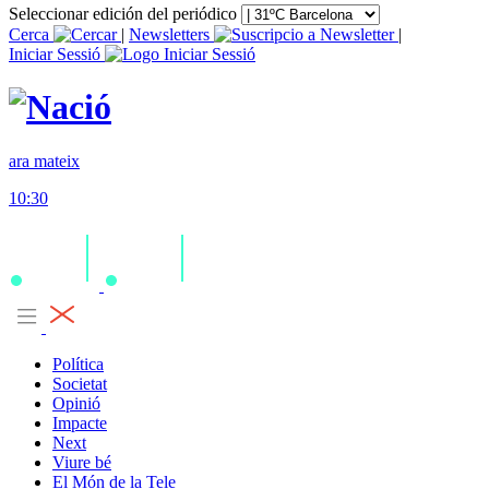
Seleccionar edición del periódico
Cerca
|
Newsletters
|
Iniciar Sessió
ara mateix
10:30
Política
Societat
Opinió
Impacte
Next
Viure bé
El Món de la Tele