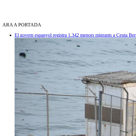
ARA A PORTADA
El govern espanyol registra 1.342 menors migrants a Ceuta
Ber