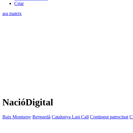
Criar
ara mateix
NacióDigital
Baix Montseny
Berguedà
Catalunya Last Call
Contingut patrocinat
C