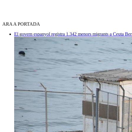
ARA A PORTADA
El govern espanyol registra 1.342 menors migrants a Ceuta
Ber