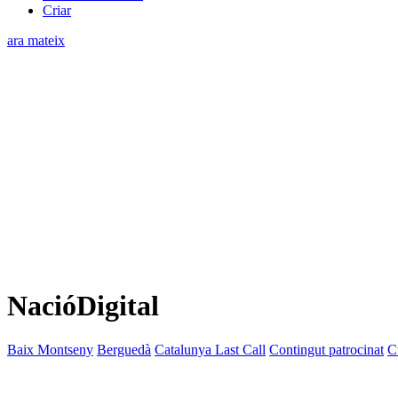
Criar
ara mateix
NacióDigital
Baix Montseny
Berguedà
Catalunya Last Call
Contingut patrocinat
C