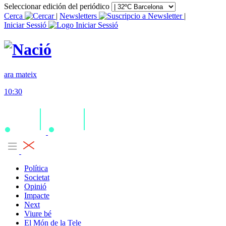
Seleccionar edición del periódico
Cerca
|
Newsletters
|
Iniciar Sessió
ara mateix
10:30
Política
Societat
Opinió
Impacte
Next
Viure bé
El Món de la Tele