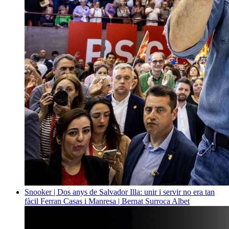
Snooker | Dos anys de Salvador Illa: unir i servir no era tan
fàcil
Ferran Casas i Manresa | Bernat Surroca Albet