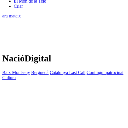
El Món de la Tele
Criar
ara mateix
NacióDigital
Baix Montseny
Berguedà
Catalunya Last Call
Contingut patrocinat
Cultura