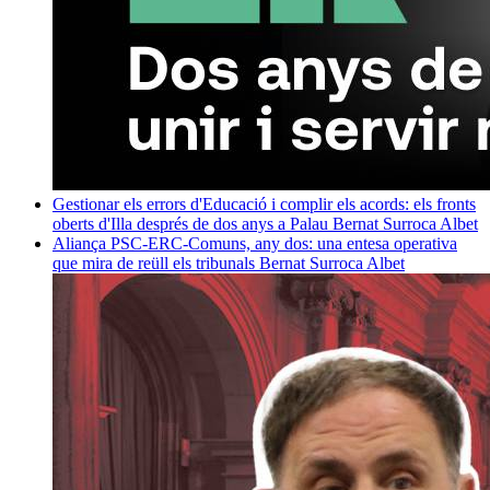
Gestionar els errors d'Educació i complir els acords: els fronts
oberts d'Illa després de dos anys a Palau
Bernat Surroca Albet
Aliança PSC-ERC-Comuns, any dos: una entesa operativa
que mira de reüll els tribunals
Bernat Surroca Albet