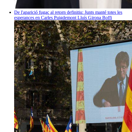
De l'aparició fugaç al retorn definitiu: Junts manté totes les
esperances en Carles Puigdemont
Lluís Girona Boffi