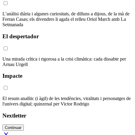
L’anàlisi diària i algunes curiositats, de dilluns a dijous, de la mà de
Ferran Casas; els divendres li agafa el relleu Oriol March amb La
Setmanada
El despertador
Una mirada crítica i rigorosa a la crisi climàtica: cada dissabte per
Arnau Urgell
Impacte
El resum analític (i àgil) de les tendències, viralitats i personatges de
l'univers digital; quinzenal per Victor Rodrigo
Nextletter
Continuar
close