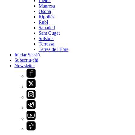
Lleida
Manresa
Osona
Ripollès
Rubí
Sabadell
Sant Cugat
Solsona
Terrassa
Terres de l'Ebre
Iniciar Sessió
Subscriu-t'hi
Newsletter