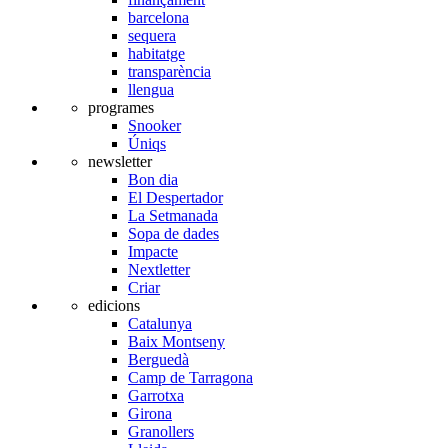
barcelona
sequera
habitatge
transparència
llengua
programes
Snooker
Úniqs
newsletter
Bon dia
El Despertador
La Setmanada
Sopa de dades
Impacte
Nextletter
Criar
edicions
Catalunya
Baix Montseny
Berguedà
Camp de Tarragona
Garrotxa
Girona
Granollers