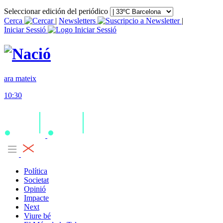
Seleccionar edición del periódico
Cerca
|
Newsletters
|
Iniciar Sessió
ara mateix
10:30
Política
Societat
Opinió
Impacte
Next
Viure bé