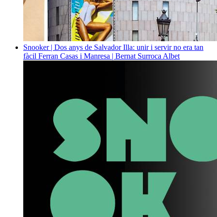
Snooker | Dos anys de Salvador Illa: unir i servir no era tan
fàcil
Ferran Casas i Manresa | Bernat Surroca Albet