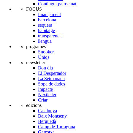
Contingut patrocinat
FOCUS
finançament
barcelona
sequera
habitatge
transparència
llengua
programes
Snooker
Úniqs
newsletter
Bon dia
El Despertador
La Setmanada
Sopa de dades
Impacte
Nextletter
Criar
edicions
Catalunya
Baix Montseny
Berguedà
Camp de Tarragona
Garrotxa