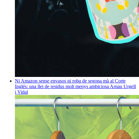
Ni Amazon sense envasos ni roba de segona mà al Corte
Inglés: una llei de residus molt menys ambiciosa
Arnau Urgell
i Vidal