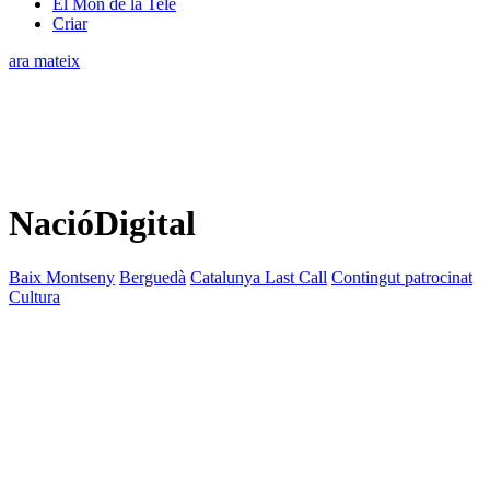
El Món de la Tele
Criar
ara mateix
NacióDigital
Baix Montseny
Berguedà
Catalunya Last Call
Contingut patrocinat
Cultura