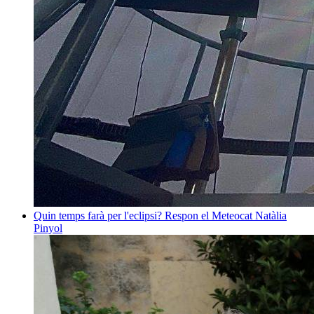
Quin temps farà per l'eclipsi? Respon el Meteocat
Natàlia
Pinyol