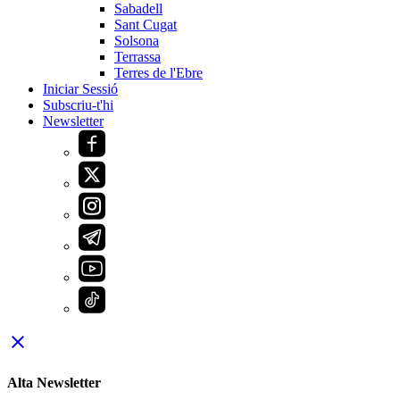
Sabadell
Sant Cugat
Solsona
Terrassa
Terres de l'Ebre
Iniciar Sessió
Subscriu-t'hi
Newsletter
close
Alta Newsletter