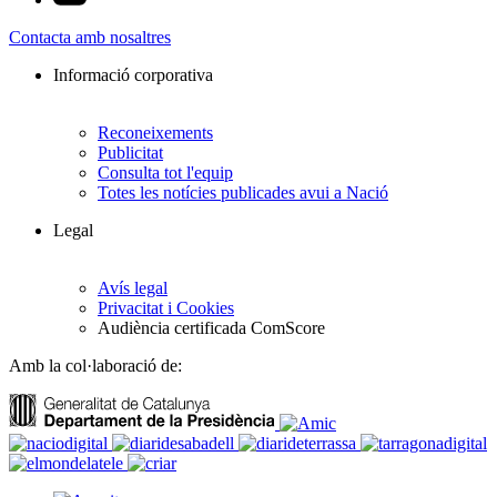
Contacta amb nosaltres
Informació corporativa
Reconeixements
Publicitat
Consulta tot l'equip
Totes les notícies publicades avui a Nació
Legal
Avís legal
Privacitat i Cookies
Audiència certificada ComScore
Amb la col·laboració de: