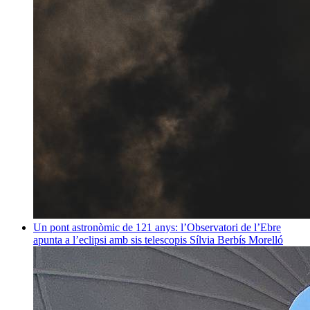
Un pont astronòmic de 121 anys: l’Observatori de l’Ebre
apunta a l’eclipsi amb sis telescopis
Sílvia Berbís Morelló