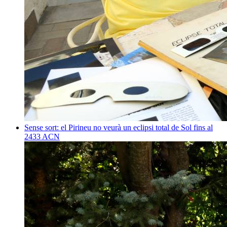
Sense sort: el Pirineu no veurà un eclipsi total de Sol fins al
2433
ACN