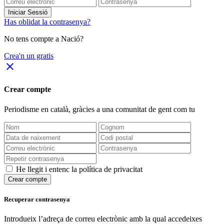
Iniciar Sessió
Has oblidat la contrasenya?
No tens compte a Nació?
Crea'n un gratis
close
Crear compte
Periodisme
en català
, gràcies a una comunitat de gent com tu
He llegit i entenc la política de privacitat
Crear compte
Recuperar contrasenya
Introdueix l’adreça de correu electrònic amb la qual accedeixes