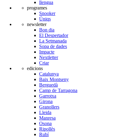
llengua
programes
Snooker
Úniqs
newsletter
Bon dia
El Despertador
La Setmanada
Sopa de dades
Impacte
Nextletter
Criar
edicions
Catalunya
Baix Montseny
Berguedà
Camp de Tarragona
Garrotxa
Girona
Granollers
Lleida
Manresa
Osona
Ripollès
Rubí