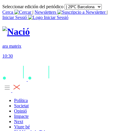
Seleccionar edición del periódico
Cerca
|
Newsletters
|
Iniciar Sessió
ara mateix
10:30
Política
Societat
Opinió
Impacte
Next
Viure bé