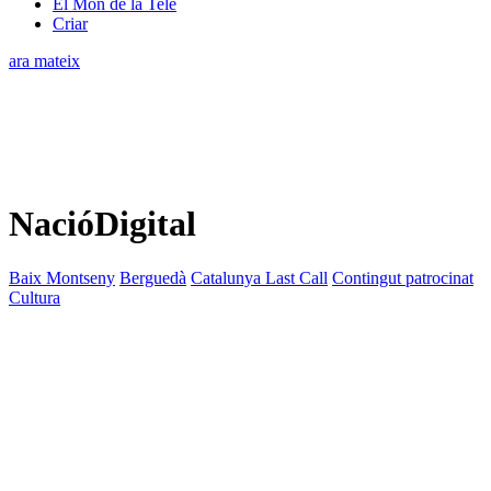
El Món de la Tele
Criar
ara mateix
NacióDigital
Baix Montseny
Berguedà
Catalunya Last Call
Contingut patrocinat
Cultura