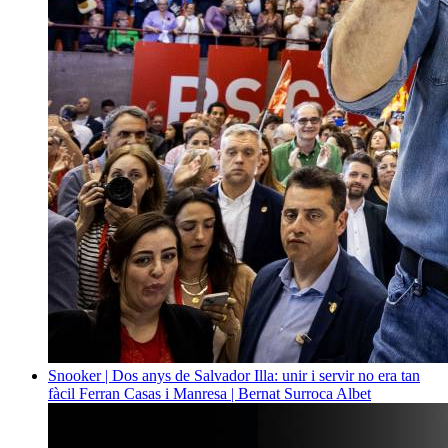
Snooker | Dos anys de Salvador Illa: unir i servir no era tan
fàcil
Ferran Casas i Manresa | Bernat Surroca Albet