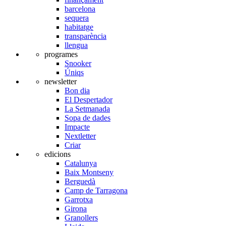
barcelona
sequera
habitatge
transparència
llengua
programes
Snooker
Úniqs
newsletter
Bon dia
El Despertador
La Setmanada
Sopa de dades
Impacte
Nextletter
Criar
edicions
Catalunya
Baix Montseny
Berguedà
Camp de Tarragona
Garrotxa
Girona
Granollers