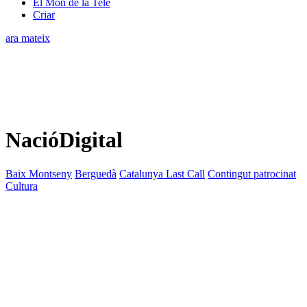
El Món de la Tele
Criar
ara mateix
NacióDigital
Baix Montseny
Berguedà
Catalunya Last Call
Contingut patrocinat
Cultura