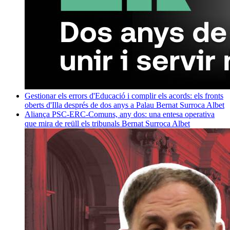
Gestionar els errors d'Educació i complir els acords: els fronts
oberts d'Illa després de dos anys a Palau
Bernat Surroca Albet
Aliança PSC-ERC-Comuns, any dos: una entesa operativa
que mira de reüll els tribunals
Bernat Surroca Albet