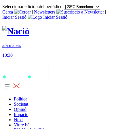
Seleccionar edición del periódico
Cerca
|
Newsletters
|
Iniciar Sessió
ara mateix
10:30
Política
Societat
Opinió
Impacte
Next
Viure bé