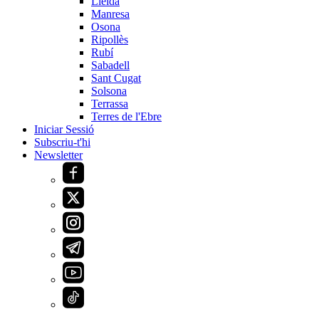
Lleida
Manresa
Osona
Ripollès
Rubí
Sabadell
Sant Cugat
Solsona
Terrassa
Terres de l'Ebre
Iniciar Sessió
Subscriu-t'hi
Newsletter