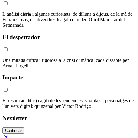
L’anàlisi diària i algunes curiositats, de dilluns a dijous, de la mà de
Ferran Casas; els divendres li agafa el relleu Oriol March amb La
Setmanada
El despertador
Una mirada crítica i rigorosa a la crisi climàtica: cada dissabte per
Arnau Urgell
Impacte
El resum analític (i àgil) de les tendències, viralitats i personatges de
l'univers digital; quinzenal per Victor Rodrigo
Nextletter
Continuar
close