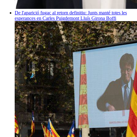
De l'aparició fugaç al retorn definitiu: Junts manté totes les
esperances en Carles Puigdemont
Lluís Girona Boffi