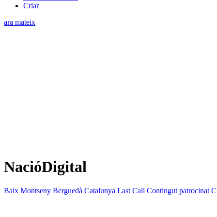
Criar
ara mateix
NacióDigital
Baix Montseny
Berguedà
Catalunya Last Call
Contingut patrocinat
C