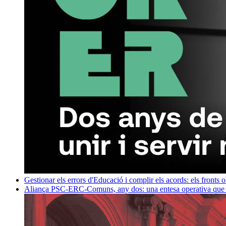
Gestionar els errors d'Educació i complir els acords: els fronts 
Aliança PSC-ERC-Comuns, any dos: una entesa operativa que mi