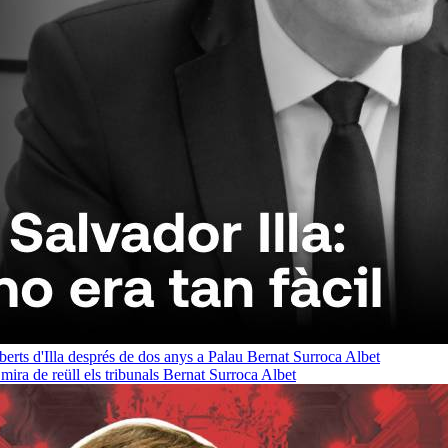
oberts d'Illa després de dos anys a Palau
Bernat Surroca Albet
ra de reüll els tribunals
Bernat Surroca Albet