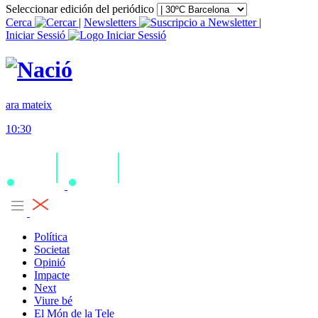
Seleccionar edición del periódico
Cerca
|
Newsletters
|
Iniciar Sessió
ara mateix
10:30
Política
Societat
Opinió
Impacte
Next
Viure bé
El Món de la Tele