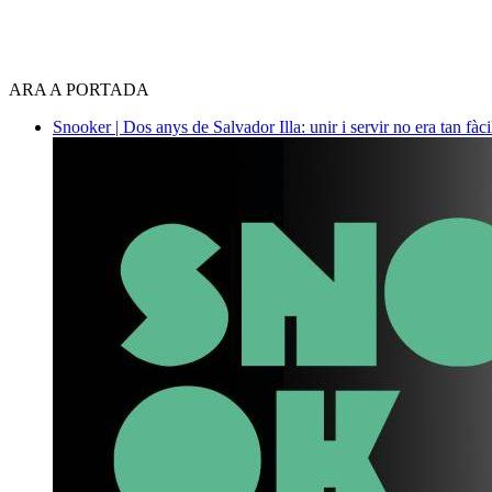
ARA A PORTADA
Snooker | Dos anys de Salvador Illa: unir i servir no era tan fàc