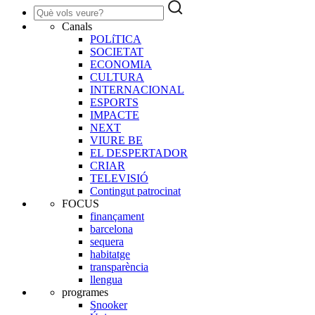
Canals
POLíTICA
SOCIETAT
ECONOMIA
CULTURA
INTERNACIONAL
ESPORTS
IMPACTE
NEXT
VIURE BE
EL DESPERTADOR
CRIAR
TELEVISIÓ
Contingut patrocinat
FOCUS
finançament
barcelona
sequera
habitatge
transparència
llengua
programes
Snooker