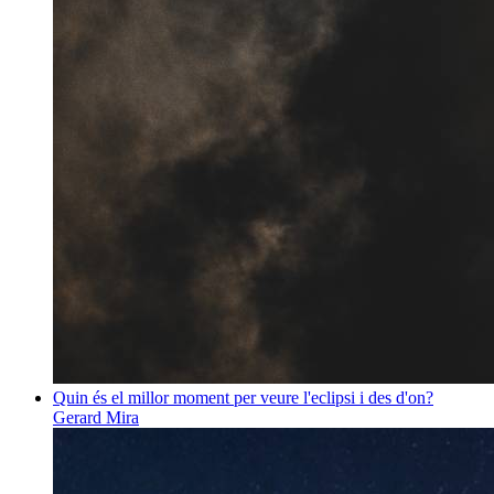
Quin és el millor moment per veure l'eclipsi i des d'on?
Gerard Mira