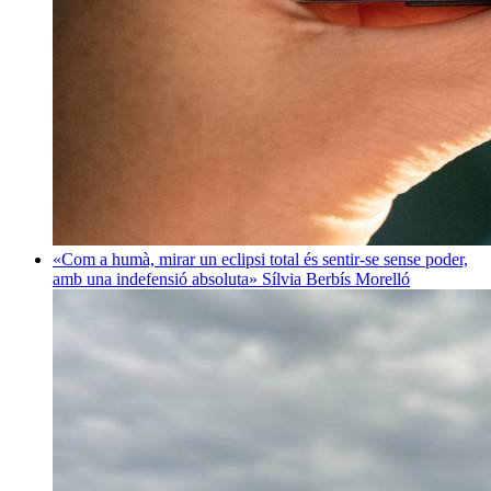
«Com a humà, mirar un eclipsi total és sentir-se sense poder,
amb una indefensió absoluta»
Sílvia Berbís Morelló