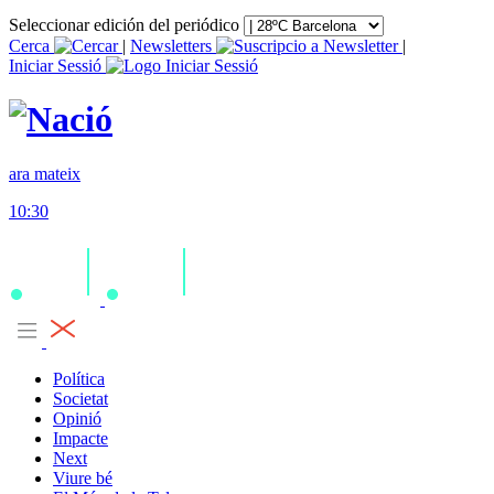
Seleccionar edición del periódico
Cerca
|
Newsletters
|
Iniciar Sessió
ara mateix
10:30
Política
Societat
Opinió
Impacte
Next
Viure bé