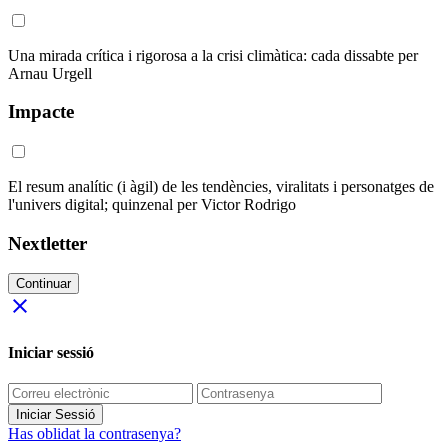
Una mirada crítica i rigorosa a la crisi climàtica: cada dissabte per
Arnau Urgell
Impacte
El resum analític (i àgil) de les tendències, viralitats i personatges de
l'univers digital; quinzenal per Victor Rodrigo
Nextletter
Continuar
close
Iniciar sessió
Iniciar Sessió
Has oblidat la contrasenya?