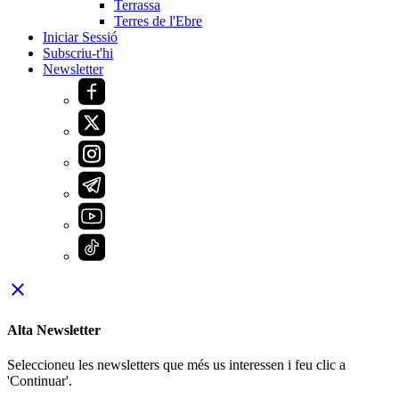
Terrassa
Terres de l'Ebre
Iniciar Sessió
Subscriu-t'hi
Newsletter
close
Alta Newsletter
Seleccioneu les newsletters que més us interessen i feu clic a
'Continuar'.