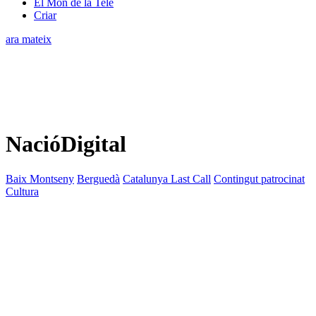
El Món de la Tele
Criar
ara mateix
NacióDigital
Baix Montseny
Berguedà
Catalunya Last Call
Contingut patrocinat
Cultura