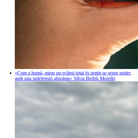
«Com a humà, mirar un eclipsi total és sentir-se sense poder,
amb una indefensió absoluta»
Sílvia Berbís Morelló