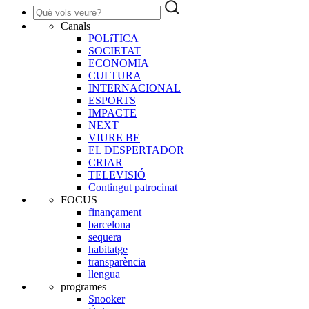
Canals
POLíTICA
SOCIETAT
ECONOMIA
CULTURA
INTERNACIONAL
ESPORTS
IMPACTE
NEXT
VIURE BE
EL DESPERTADOR
CRIAR
TELEVISIÓ
Contingut patrocinat
FOCUS
finançament
barcelona
sequera
habitatge
transparència
llengua
programes
Snooker