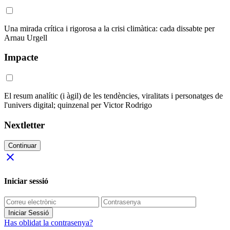
Una mirada crítica i rigorosa a la crisi climàtica: cada dissabte per
Arnau Urgell
Impacte
El resum analític (i àgil) de les tendències, viralitats i personatges de
l'univers digital; quinzenal per Victor Rodrigo
Nextletter
Continuar
close
Iniciar sessió
Iniciar Sessió
Has oblidat la contrasenya?