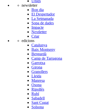
Úniqs
newsletter
Bon dia
El Despertador
La Setmanada
Sopa de dades
Impacte
Nextletter
Criar
edicions
Catalunya
Baix Montseny
Berguedà
Camp de Tarragona
Garrotxa
Girona
Granollers
Lleida
Manresa
Osona
Ripollès
Rubí
Sabadell
Sant Cugat
Solsona