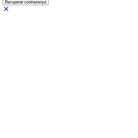
Recuperar contrasenya
close