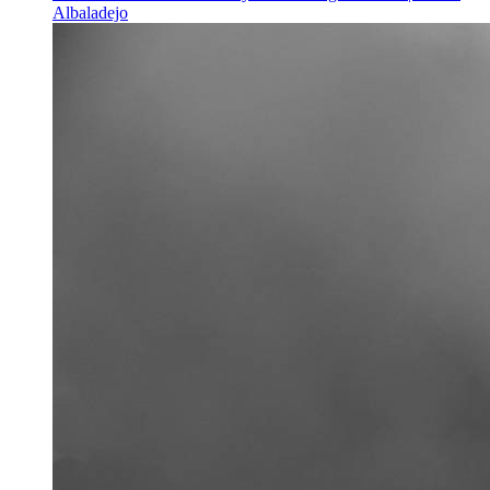
Albaladejo