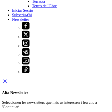
Terrassa
Terres de l'Ebre
Iniciar Sessió
Subscriu-t'hi
Newsletter
close
Alta Newsletter
Seleccioneu les newsletters que més us interessen i feu clic a
'Continuar'.