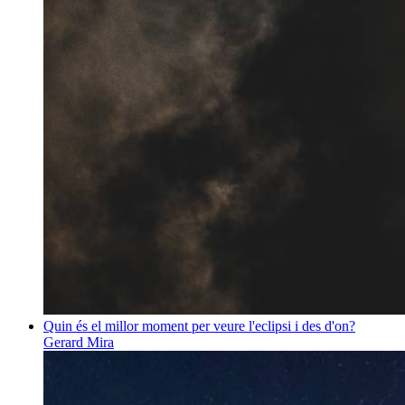
Quin és el millor moment per veure l'eclipsi i des d'on?
Gerard Mira