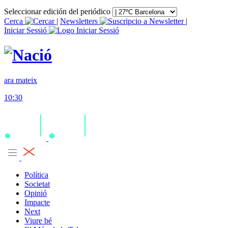
Seleccionar edición del periódico
Cerca
|
Newsletters
|
Iniciar Sessió
ara mateix
10:30
Política
Societat
Opinió
Impacte
Next
Viure bé