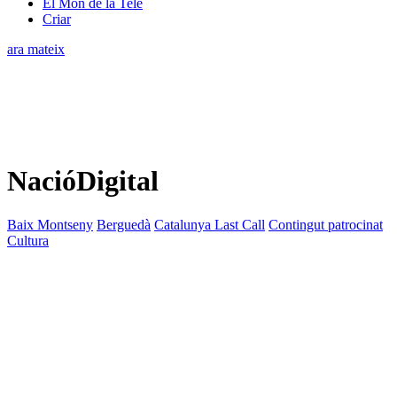
El Món de la Tele
Criar
ara mateix
NacióDigital
Baix Montseny
Berguedà
Catalunya Last Call
Contingut patrocinat
Cultura