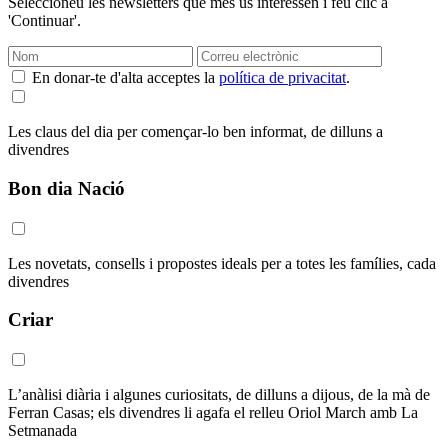
Seleccioneu les newsletters que més us interessen i feu clic a
'Continuar'.
En donar-te d'alta acceptes la
política de privacitat
.
Les claus del dia per començar-lo ben informat, de dilluns a
divendres
Bon dia Nació
Les novetats, consells i propostes ideals per a totes les famílies, cada
divendres
Criar
L’anàlisi diària i algunes curiositats, de dilluns a dijous, de la mà de
Ferran Casas; els divendres li agafa el relleu Oriol March amb La
Setmanada