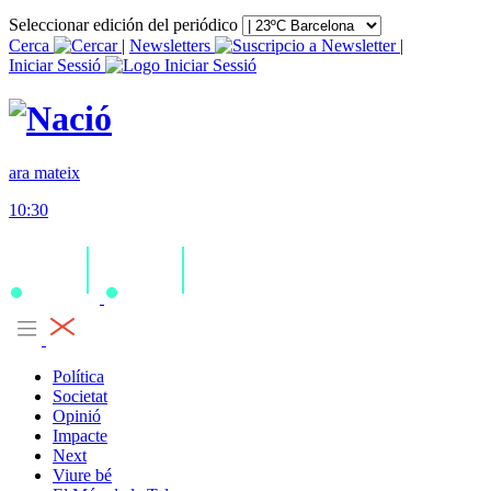
Seleccionar edición del periódico
Cerca
|
Newsletters
|
Iniciar Sessió
ara mateix
10:30
Política
Societat
Opinió
Impacte
Next
Viure bé