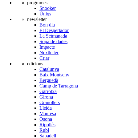
programes
Snooker
Úniqs
newsletter
Bon dia
El Despertador
La Setmanada
Sopa de dades
Impacte
Nextletter
Criar
edicions
Catalunya
Baix Montseny
Berguedà
Camp de Tarragona
Garrotxa
Girona
Granollers
Lleida
Manresa
Osona
Ripollès
Rubí
Sabadell