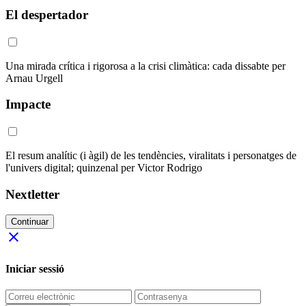
El despertador
Una mirada crítica i rigorosa a la crisi climàtica: cada dissabte per
Arnau Urgell
Impacte
El resum analític (i àgil) de les tendències, viralitats i personatges de
l'univers digital; quinzenal per Victor Rodrigo
Nextletter
Continuar
close
Iniciar sessió