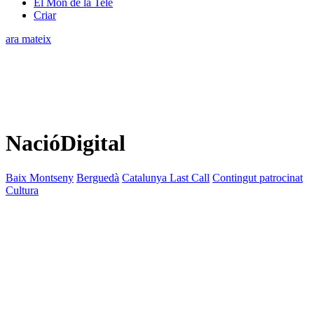
El Món de la Tele
Criar
ara mateix
NacióDigital
Baix Montseny
Berguedà
Catalunya Last Call
Contingut patrocinat
Cultura