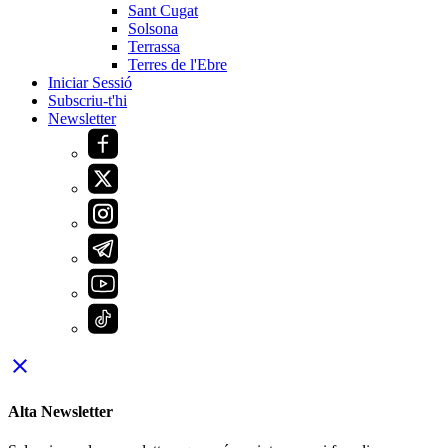
Sant Cugat
Solsona
Terrassa
Terres de l'Ebre
Iniciar Sessió
Subscriu-t'hi
Newsletter
close
Alta Newsletter