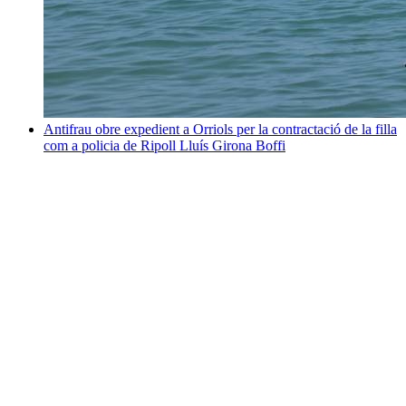
Antifrau obre expedient a Orriols per la contractació de la filla
com a policia de Ripoll
Lluís Girona Boffi