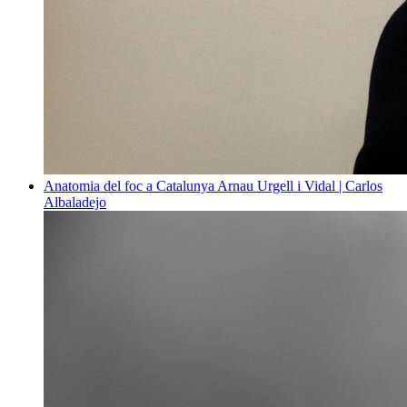
Anatomia del foc a Catalunya
Arnau Urgell i Vidal | Carlos
Albaladejo