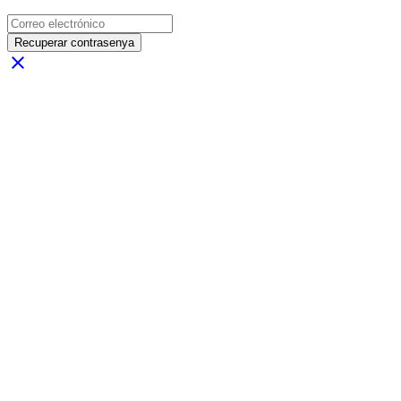
Recuperar contrasenya
close