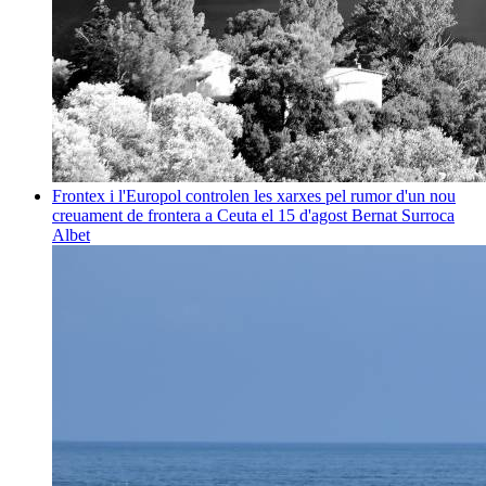
Frontex i l'Europol controlen les xarxes pel rumor d'un nou
creuament de frontera a Ceuta el 15 d'agost
Bernat Surroca
Albet