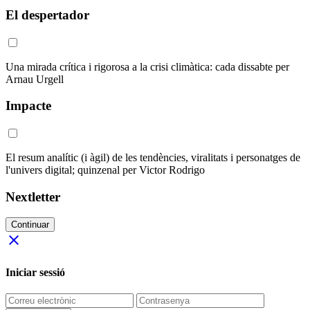
El despertador
Una mirada crítica i rigorosa a la crisi climàtica: cada dissabte per
Arnau Urgell
Impacte
El resum analític (i àgil) de les tendències, viralitats i personatges de
l'univers digital; quinzenal per Victor Rodrigo
Nextletter
Continuar
close
Iniciar sessió