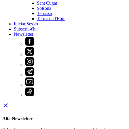
Sant Cugat
Solsona
Terrassa
Terres de l'Ebre
Iniciar Sessió
Subscriu-t'hi
Newsletter
close
Alta Newsletter