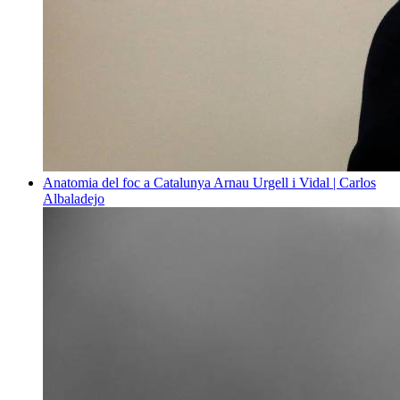
Anatomia del foc a Catalunya
Arnau Urgell i Vidal | Carlos
Albaladejo