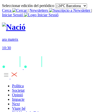
Seleccionar edición del periódico
Cerca
|
Newsletters
|
Iniciar Sessió
ara mateix
10:30
Política
Societat
Opinió
Impacte
Next
Viure bé