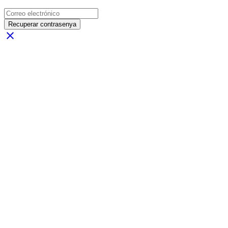
Recuperar contrasenya
close