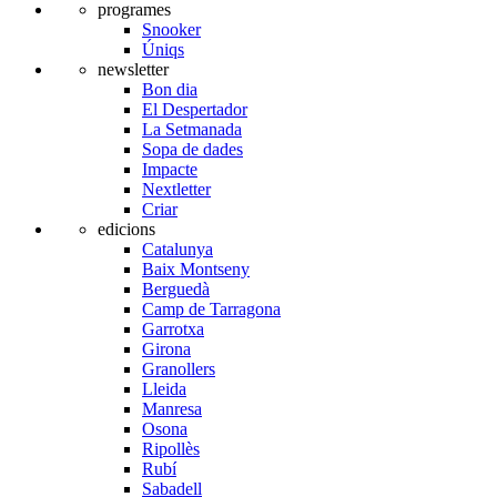
programes
Snooker
Úniqs
newsletter
Bon dia
El Despertador
La Setmanada
Sopa de dades
Impacte
Nextletter
Criar
edicions
Catalunya
Baix Montseny
Berguedà
Camp de Tarragona
Garrotxa
Girona
Granollers
Lleida
Manresa
Osona
Ripollès
Rubí
Sabadell