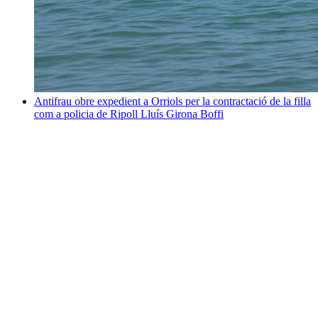
Antifrau obre expedient a Orriols per la contractació de la filla
com a policia de Ripoll
Lluís Girona Boffi