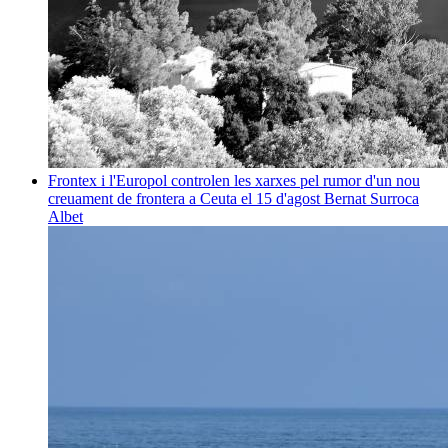
Frontex i l'Europol controlen les xarxes pel rumor d'un nou
creuament de frontera a Ceuta el 15 d'agost
Bernat Surroca
Albet