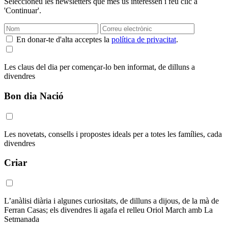
Seleccioneu les newsletters que més us interessen i feu clic a
'Continuar'.
En donar-te d'alta acceptes la
política de privacitat
.
Les claus del dia per començar-lo ben informat, de dilluns a
divendres
Bon dia Nació
Les novetats, consells i propostes ideals per a totes les famílies, cada
divendres
Criar
L’anàlisi diària i algunes curiositats, de dilluns a dijous, de la mà de
Ferran Casas; els divendres li agafa el relleu Oriol March amb La
Setmanada