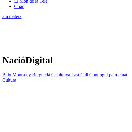
El Món de la Tele
Criar
ara mateix
NacióDigital
Baix Montseny
Berguedà
Catalunya Last Call
Contingut patrocinat
Cultura