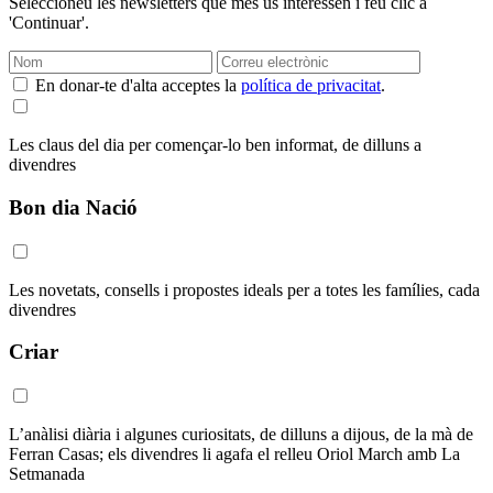
Seleccioneu les newsletters que més us interessen i feu clic a
'Continuar'.
En donar-te d'alta acceptes la
política de privacitat
.
Les claus del dia per començar-lo ben informat, de dilluns a
divendres
Bon dia Nació
Les novetats, consells i propostes ideals per a totes les famílies, cada
divendres
Criar
L’anàlisi diària i algunes curiositats, de dilluns a dijous, de la mà de
Ferran Casas; els divendres li agafa el relleu Oriol March amb La
Setmanada