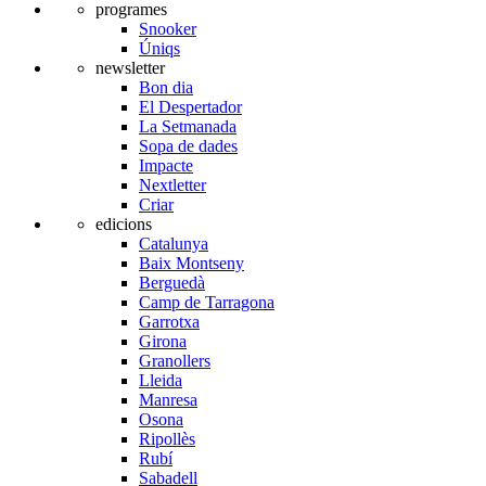
programes
Snooker
Úniqs
newsletter
Bon dia
El Despertador
La Setmanada
Sopa de dades
Impacte
Nextletter
Criar
edicions
Catalunya
Baix Montseny
Berguedà
Camp de Tarragona
Garrotxa
Girona
Granollers
Lleida
Manresa
Osona
Ripollès
Rubí
Sabadell