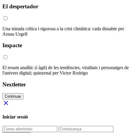
El despertador
Una mirada crítica i rigorosa a la crisi climàtica: cada dissabte per
Arnau Urgell
Impacte
El resum analític (i àgil) de les tendències, viralitats i personatges de
l'univers digital; quinzenal per Victor Rodrigo
Nextletter
Continuar
close
Iniciar sessió