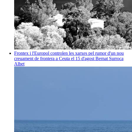
Frontex i l'Europol controlen les xarxes pel rumor d'un nou
creuament de frontera a Ceuta el 15 d'agost
Bernat Surroca
Albet