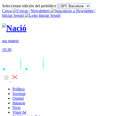
Seleccionar edición del periódico
Cerca
|
Newsletters
|
Iniciar Sessió
ara mateix
10:30
Política
Societat
Opinió
Impacte
Next
Viure bé