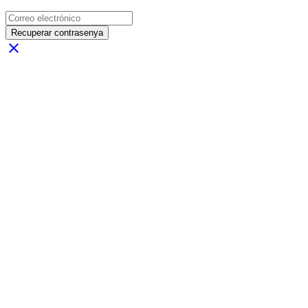
Recuperar contrasenya
close