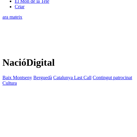
El Món de la Tele
Criar
ara mateix
NacióDigital
Baix Montseny
Berguedà
Catalunya Last Call
Contingut patrocinat
Cultura