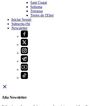
Sant Cugat
Solsona
Terrassa
Terres de l'Ebre
Iniciar Sessió
Subscriu-t'hi
Newsletter
close
Alta Newsletter