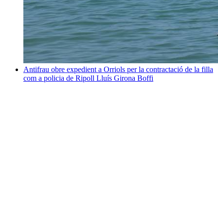
Antifrau obre expedient a Orriols per la contractació de la filla
com a policia de Ripoll
Lluís Girona Boffi