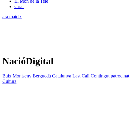
El Món de la Tele
Criar
ara mateix
NacióDigital
Baix Montseny
Berguedà
Catalunya Last Call
Contingut patrocinat
Cultura