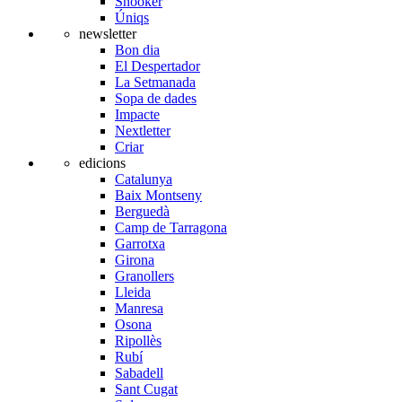
Snooker
Úniqs
newsletter
Bon dia
El Despertador
La Setmanada
Sopa de dades
Impacte
Nextletter
Criar
edicions
Catalunya
Baix Montseny
Berguedà
Camp de Tarragona
Garrotxa
Girona
Granollers
Lleida
Manresa
Osona
Ripollès
Rubí
Sabadell
Sant Cugat