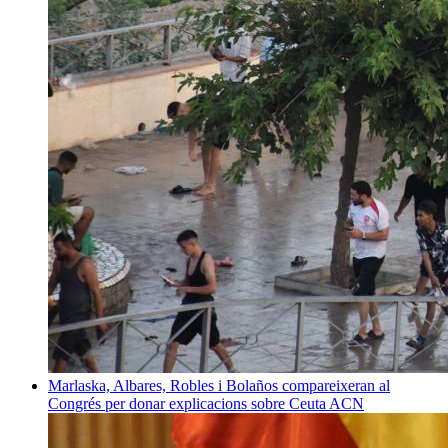
Marlaska, Albares, Robles i Bolaños compareixeran al
Congrés per donar explicacions sobre Ceuta
ACN