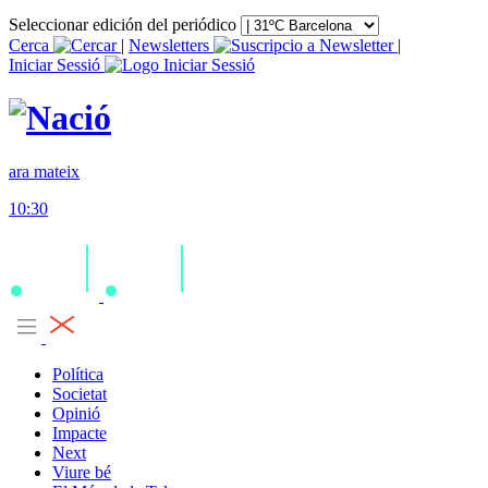
Seleccionar edición del periódico
Cerca
|
Newsletters
|
Iniciar Sessió
ara mateix
10:30
Política
Societat
Opinió
Impacte
Next
Viure bé