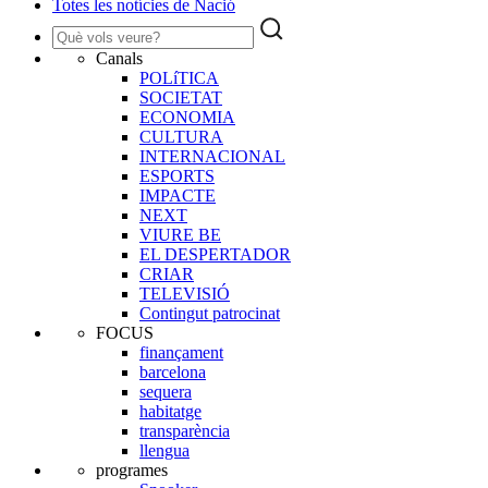
Totes les notícies de Nació
Canals
POLíTICA
SOCIETAT
ECONOMIA
CULTURA
INTERNACIONAL
ESPORTS
IMPACTE
NEXT
VIURE BE
EL DESPERTADOR
CRIAR
TELEVISIÓ
Contingut patrocinat
FOCUS
finançament
barcelona
sequera
habitatge
transparència
llengua
programes