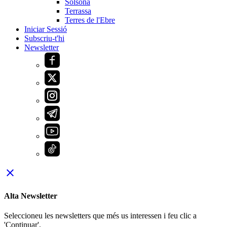
Solsona
Terrassa
Terres de l'Ebre
Iniciar Sessió
Subscriu-t'hi
Newsletter
close
Alta Newsletter
Seleccioneu les newsletters que més us interessen i feu clic a
'Continuar'.