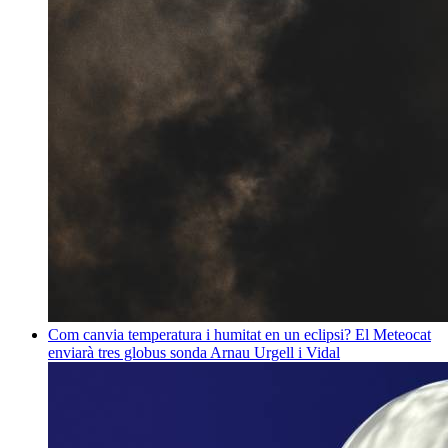
Com canvia temperatura i humitat en un eclipsi? El Meteocat
enviarà tres globus sonda
Arnau Urgell i Vidal