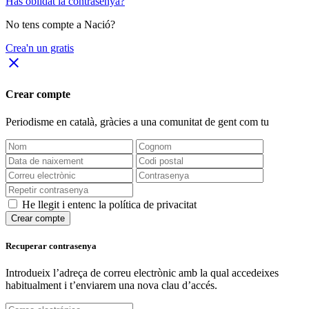
Has oblidat la contrasenya?
No tens compte a Nació?
Crea'n un gratis
close
Crear compte
Periodisme
en català
, gràcies a una comunitat de gent com tu
He llegit i entenc la política de privacitat
Crear compte
Recuperar contrasenya
Introdueix l’adreça de correu electrònic amb la qual accedeixes
habitualment i t’enviarem una nova clau d’accés.