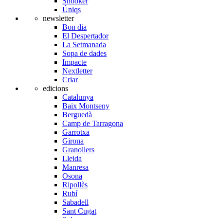
Snooker
Úniqs
newsletter
Bon dia
El Despertador
La Setmanada
Sopa de dades
Impacte
Nextletter
Criar
edicions
Catalunya
Baix Montseny
Berguedà
Camp de Tarragona
Garrotxa
Girona
Granollers
Lleida
Manresa
Osona
Ripollès
Rubí
Sabadell
Sant Cugat