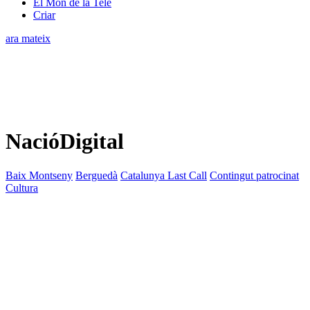
El Món de la Tele
Criar
ara mateix
NacióDigital
Baix Montseny
Berguedà
Catalunya Last Call
Contingut patrocinat
Cultura