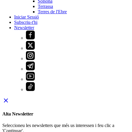
Solsona
Terrassa
Terres de l'Ebre
Iniciar Sessió
Subscriu-t'hi
Newsletter
close
Alta Newsletter
Seleccioneu les newsletters que més us interessen i feu clic a
'Continuar'.