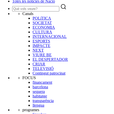
Totes les notícies de Nació
Canals
POLíTICA
SOCIETAT
ECONOMIA
CULTURA
INTERNACIONAL
ESPORTS
IMPACTE
NEXT
VIURE BE
EL DESPERTADOR
CRIAR
TELEVISIÓ
Contingut patrocinat
FOCUS
finançament
barcelona
sequera
habitatge
transparència
llengua
programes