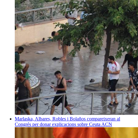
Marlaska, Albares, Robles i Bolaños compareixeran al
Congrés per donar explicacions sobre Ceuta
ACN