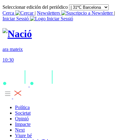
Seleccionar edición del periódico
Cerca
|
Newsletters
|
Iniciar Sessió
ara mateix
10:30
Política
Societat
Opinió
Impacte
Next
Viure bé