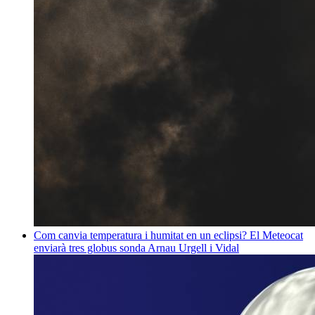
Com canvia temperatura i humitat en un eclipsi? El Meteocat
enviarà tres globus sonda
Arnau Urgell i Vidal