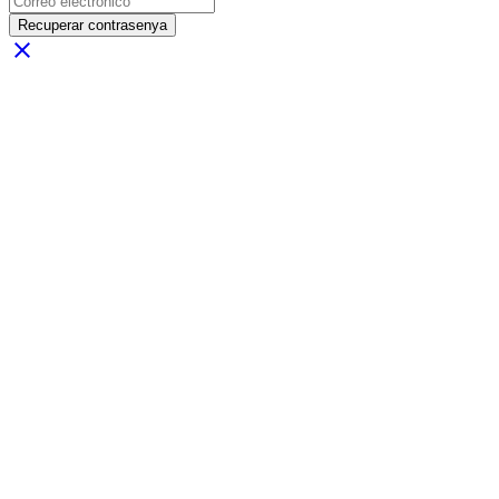
Recuperar contrasenya
close