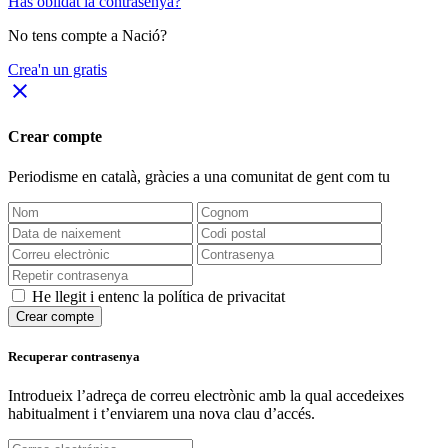
Has oblidat la contrasenya?
No tens compte a Nació?
Crea'n un gratis
close
Crear compte
Periodisme
en català
, gràcies a una comunitat de gent com tu
He llegit i entenc la política de privacitat
Crear compte
Recuperar contrasenya
Introdueix l’adreça de correu electrònic amb la qual accedeixes
habitualment i t’enviarem una nova clau d’accés.