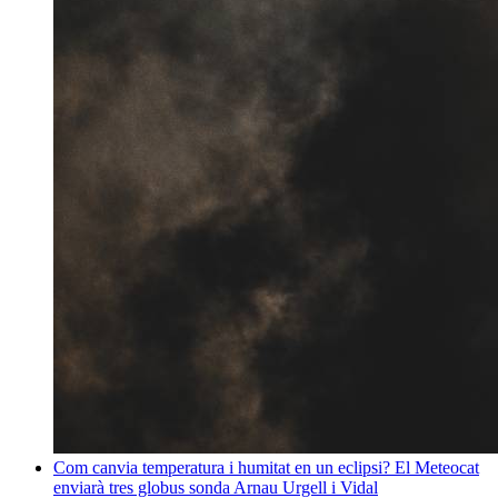
Com canvia temperatura i humitat en un eclipsi? El Meteocat
enviarà tres globus sonda
Arnau Urgell i Vidal