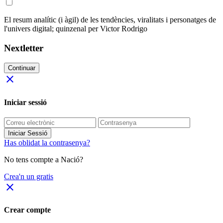
El resum analític (i àgil) de les tendències, viralitats i personatges de
l'univers digital; quinzenal per Victor Rodrigo
Nextletter
Continuar
close
Iniciar sessió
Iniciar Sessió
Has oblidat la contrasenya?
No tens compte a Nació?
Crea'n un gratis
close
Crear compte