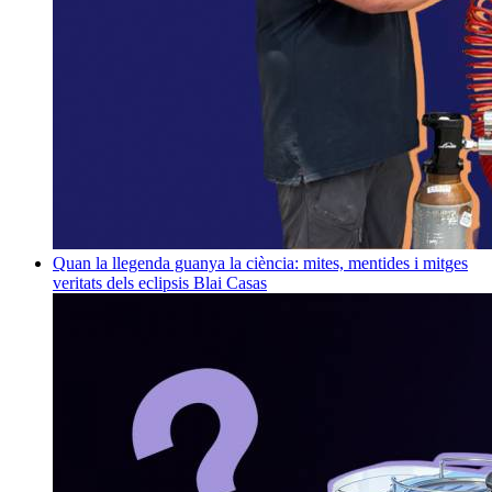
Quan la llegenda guanya la ciència: mites, mentides i mitges
veritats dels eclipsis
Blai Casas