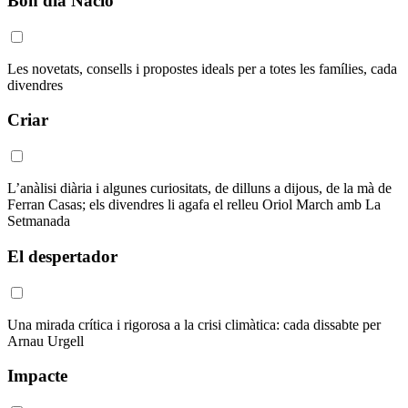
Bon dia Nació
Les novetats, consells i propostes ideals per a totes les famílies, cada
divendres
Criar
L’anàlisi diària i algunes curiositats, de dilluns a dijous, de la mà de
Ferran Casas; els divendres li agafa el relleu Oriol March amb La
Setmanada
El despertador
Una mirada crítica i rigorosa a la crisi climàtica: cada dissabte per
Arnau Urgell
Impacte