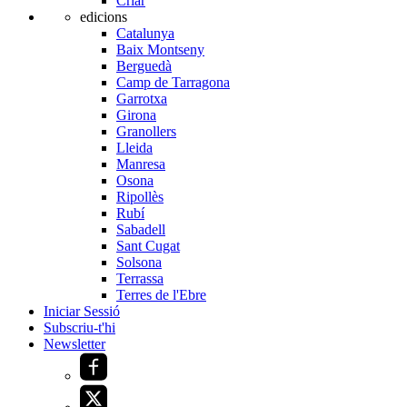
Criar
edicions
Catalunya
Baix Montseny
Berguedà
Camp de Tarragona
Garrotxa
Girona
Granollers
Lleida
Manresa
Osona
Ripollès
Rubí
Sabadell
Sant Cugat
Solsona
Terrassa
Terres de l'Ebre
Iniciar Sessió
Subscriu-t'hi
Newsletter