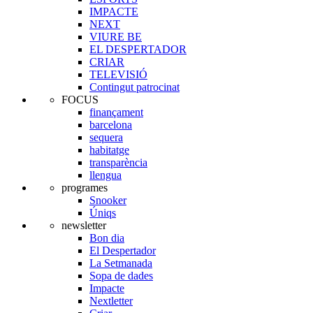
IMPACTE
NEXT
VIURE BE
EL DESPERTADOR
CRIAR
TELEVISIÓ
Contingut patrocinat
FOCUS
finançament
barcelona
sequera
habitatge
transparència
llengua
programes
Snooker
Úniqs
newsletter
Bon dia
El Despertador
La Setmanada
Sopa de dades
Impacte
Nextletter