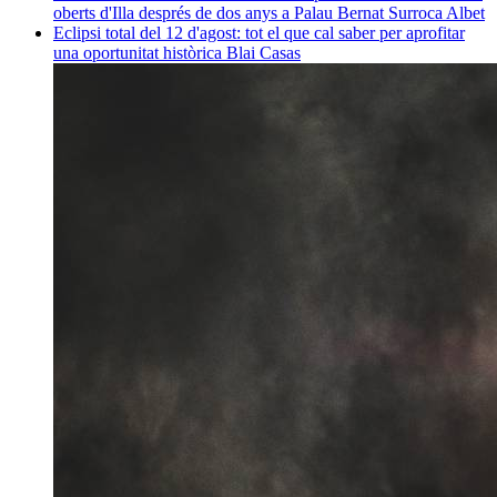
oberts d'Illa després de dos anys a Palau
Bernat Surroca Albet
Eclipsi total del 12 d'agost: tot el que cal saber per aprofitar
una oportunitat històrica
Blai Casas