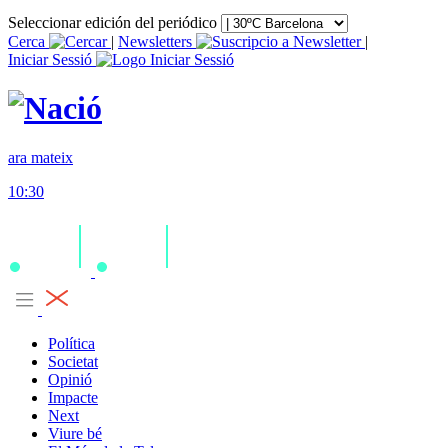
Seleccionar edición del periódico
Cerca
|
Newsletters
|
Iniciar Sessió
ara mateix
10:30
Política
Societat
Opinió
Impacte
Next
Viure bé