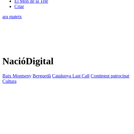
El Món de la Tele
Criar
ara mateix
NacióDigital
Baix Montseny
Berguedà
Catalunya Last Call
Contingut patrocinat
Cultura