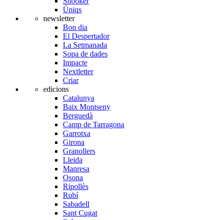
Snooker
Úniqs
newsletter
Bon dia
El Despertador
La Setmanada
Sopa de dades
Impacte
Nextletter
Criar
edicions
Catalunya
Baix Montseny
Berguedà
Camp de Tarragona
Garrotxa
Girona
Granollers
Lleida
Manresa
Osona
Ripollès
Rubí
Sabadell
Sant Cugat