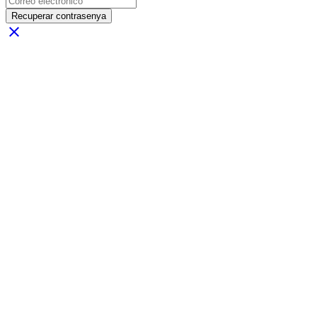
Recuperar contrasenya
close