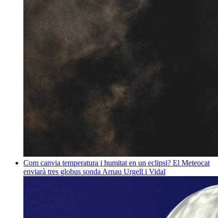
Com canvia temperatura i humitat en un eclipsi? El Meteocat
enviarà tres globus sonda
Arnau Urgell i Vidal