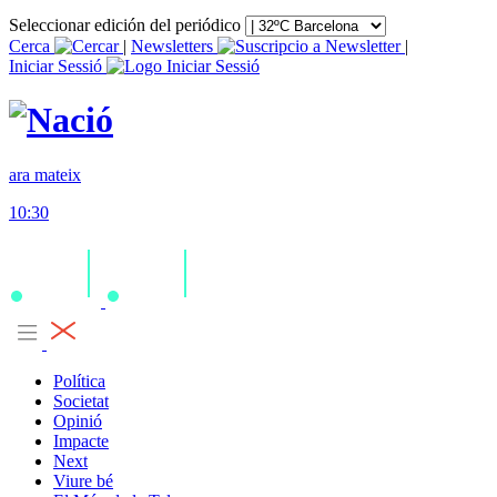
Seleccionar edición del periódico
Cerca
|
Newsletters
|
Iniciar Sessió
ara mateix
10:30
Política
Societat
Opinió
Impacte
Next
Viure bé