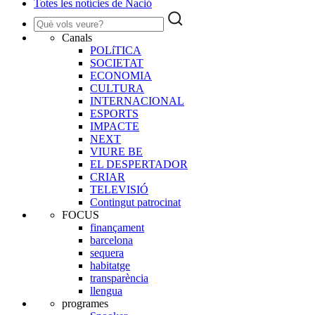
Totes les notícies de Nació
Canals
POLíTICA
SOCIETAT
ECONOMIA
CULTURA
INTERNACIONAL
ESPORTS
IMPACTE
NEXT
VIURE BE
EL DESPERTADOR
CRIAR
TELEVISIÓ
Contingut patrocinat
FOCUS
finançament
barcelona
sequera
habitatge
transparència
llengua
programes