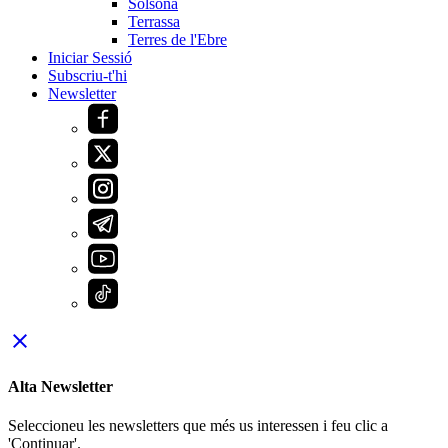
Solsona
Terrassa
Terres de l'Ebre
Iniciar Sessió
Subscriu-t'hi
Newsletter
close
Alta Newsletter
Seleccioneu les newsletters que més us interessen i feu clic a
'Continuar'.