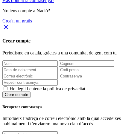
Has oblidat la contrasenya?
No tens compte a Nació?
Crea'n un gratis
close
Crear compte
Periodisme
en català
, gràcies a una comunitat de gent com tu
He llegit i entenc la política de privacitat
Crear compte
Recuperar contrasenya
Introdueix l’adreça de correu electrònic amb la qual accedeixes
habitualment i t’enviarem una nova clau d’accés.