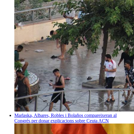
Marlaska, Albares, Robles i Bolaños compareixeran al
Congrés per donar explicacions sobre Ceuta
ACN