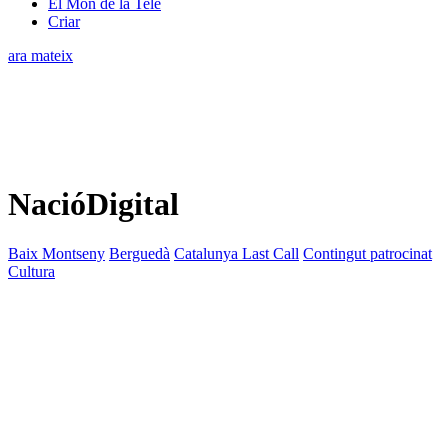
El Món de la Tele
Criar
ara mateix
NacióDigital
Baix Montseny
Berguedà
Catalunya Last Call
Contingut patrocinat
Cultura