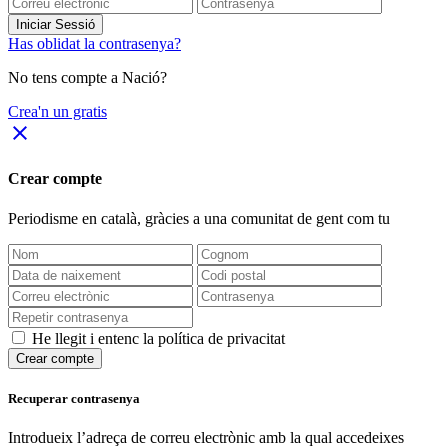
Iniciar Sessió
Has oblidat la contrasenya?
No tens compte a Nació?
Crea'n un gratis
close
Crear compte
Periodisme
en català
, gràcies a una comunitat de gent com tu
He llegit i entenc la política de privacitat
Crear compte
Recuperar contrasenya
Introdueix l’adreça de correu electrònic amb la qual accedeixes