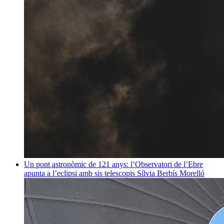
Un pont astronòmic de 121 anys: l’Observatori de l’Ebre
apunta a l’eclipsi amb sis telescopis
Sílvia Berbís Morelló