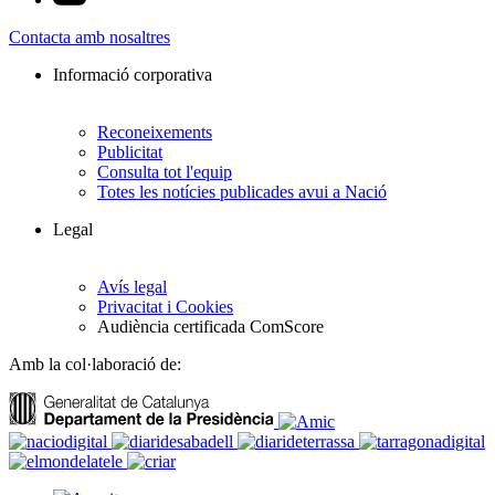
Contacta amb nosaltres
Informació corporativa
Reconeixements
Publicitat
Consulta tot l'equip
Totes les notícies publicades avui a Nació
Legal
Avís legal
Privacitat i Cookies
Audiència certificada ComScore
Amb la col·laboració de: