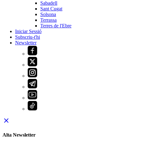
Sabadell
Sant Cugat
Solsona
Terrassa
Terres de l'Ebre
Iniciar Sessió
Subscriu-t'hi
Newsletter
close
Alta Newsletter