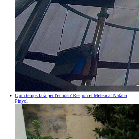
Quin temps farà per l'eclipsi? Respon el Meteocat
Natàlia
Pinyol