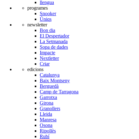
llengua
programes
Snooker
Úniqs
newsletter
Bon dia
El Despertador
La Setmanada
Sopa de dades
Impacte
Nextletter
Criar
edicions
Catalunya
Baix Montseny
Berguedà
Camp de Tarragona
Garrotxa
Girona
Granollers
Lleida
Manresa
Osona
Ripollès
Rubí