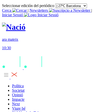
Seleccionar edición del periódico
Cerca
|
Newsletters
|
Iniciar Sessió
ara mateix
10:30
Política
Societat
Opinió
Impacte
Next
Viure bé