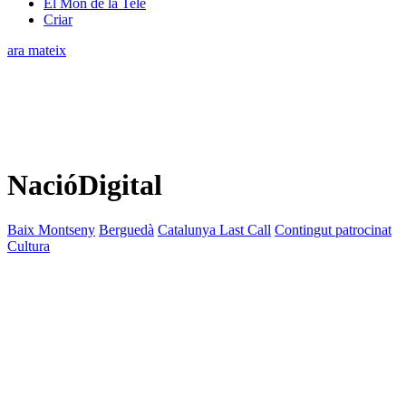
El Món de la Tele
Criar
ara mateix
NacióDigital
Baix Montseny
Berguedà
Catalunya Last Call
Contingut patrocinat
Cultura