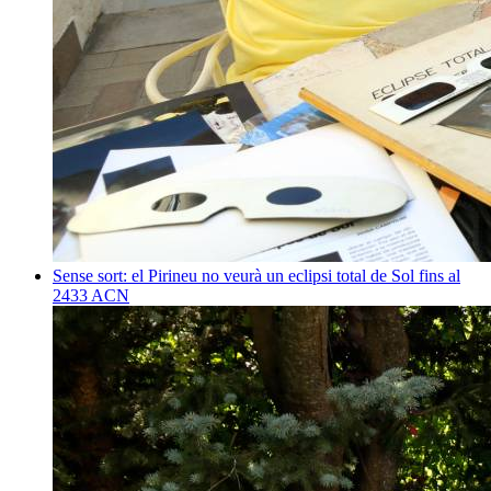
Sense sort: el Pirineu no veurà un eclipsi total de Sol fins al
2433
ACN