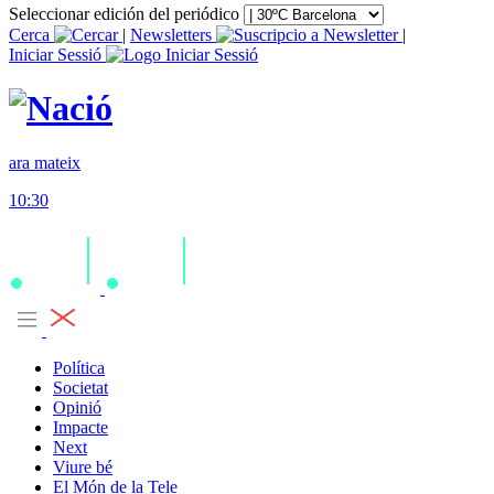
Seleccionar edición del periódico
Cerca
|
Newsletters
|
Iniciar Sessió
ara mateix
10:30
Política
Societat
Opinió
Impacte
Next
Viure bé
El Món de la Tele