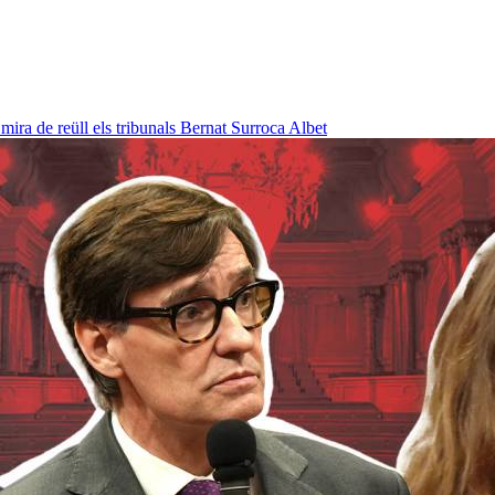
ra de reüll els tribunals
Bernat Surroca Albet