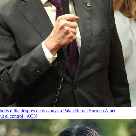
oberts d'Illa després de dos anys a Palau
Bernat Surroca Albet
ut el control»
ACN