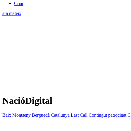
Criar
ara mateix
NacióDigital
Baix Montseny
Berguedà
Catalunya Last Call
Contingut patrocinat
C