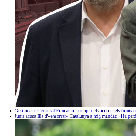
Gestionar els errors d'Educació i complir els acords: els fronts 
Junts acusa Illa d'«ensorrar» Catalunya a mig mandat: «Ha perd