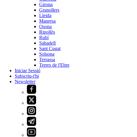
Girona
Granollers
Lleida
Manresa
Osona
Ripollès
Rubí
Sabadell
Sant Cugat
Solsona
Terrassa
Terres de l'Ebre
Iniciar Sessió
Subscriu-t'hi
Newsletter