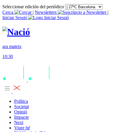
Seleccionar edición del periódico
Cerca
|
Newsletters
|
Iniciar Sessió
ara mateix
10:30
Política
Societat
Opinió
Impacte
Next
Viure bé