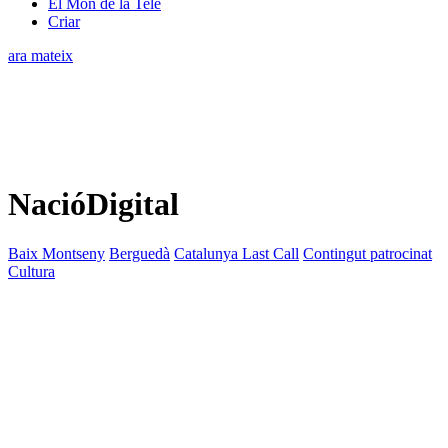
El Món de la Tele
Criar
ara mateix
NacióDigital
Baix Montseny
Berguedà
Catalunya Last Call
Contingut patrocinat
Cultura