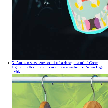
Ni Amazon sense envasos ni roba de segona mà al Corte
Inglés: una llei de residus molt menys ambiciosa
Arnau Urgell
i Vidal