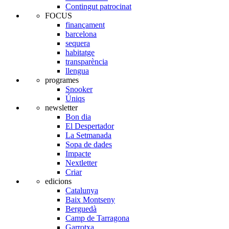
Contingut patrocinat
FOCUS
finançament
barcelona
sequera
habitatge
transparència
llengua
programes
Snooker
Úniqs
newsletter
Bon dia
El Despertador
La Setmanada
Sopa de dades
Impacte
Nextletter
Criar
edicions
Catalunya
Baix Montseny
Berguedà
Camp de Tarragona
Garrotxa