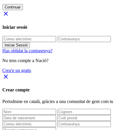
Continuar
close
Iniciar sessió
Iniciar Sessió
Has oblidat la contrasenya?
No tens compte a Nació?
Crea'n un gratis
close
Crear compte
Periodisme
en català
, gràcies a una comunitat de gent com tu