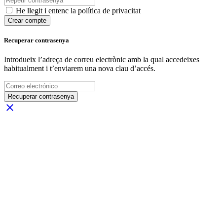
He llegit i entenc la política de privacitat
Crear compte
Recuperar contrasenya
Introdueix l’adreça de correu electrònic amb la qual accedeixes
habitualment i t’enviarem una nova clau d’accés.
Recuperar contrasenya
close