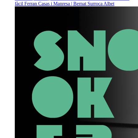
fàcil
Ferran Casas i Manresa | Bernat Surroca Albet