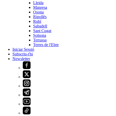
Lleida
Manresa
Osona
Ripollès
Rubí
Sabadell
Sant Cugat
Solsona
Terrassa
Terres de l'Ebre
Iniciar Sessió
Subscriu-t'hi
Newsletter