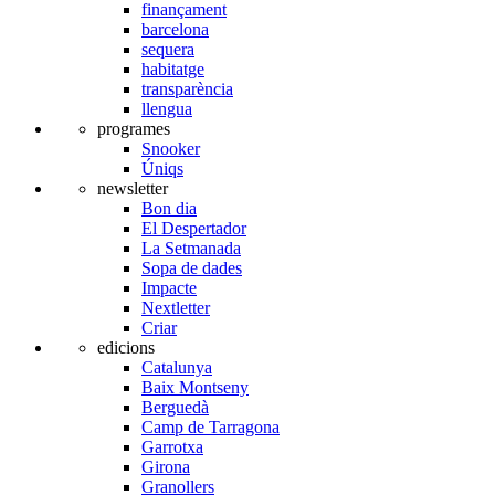
finançament
barcelona
sequera
habitatge
transparència
llengua
programes
Snooker
Úniqs
newsletter
Bon dia
El Despertador
La Setmanada
Sopa de dades
Impacte
Nextletter
Criar
edicions
Catalunya
Baix Montseny
Berguedà
Camp de Tarragona
Garrotxa
Girona
Granollers