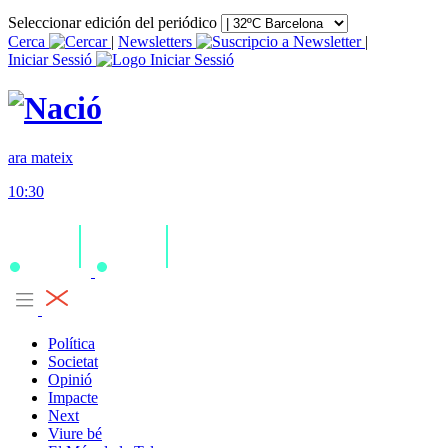
Seleccionar edición del periódico
Cerca
|
Newsletters
|
Iniciar Sessió
ara mateix
10:30
Política
Societat
Opinió
Impacte
Next
Viure bé