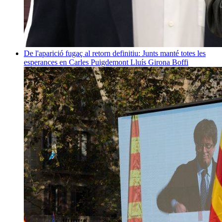
De l'aparició fugaç al retorn definitiu: Junts manté totes les
esperances en Carles Puigdemont
Lluís Girona Boffi