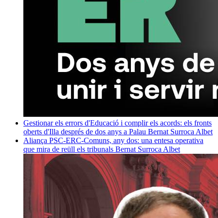
Gestionar els errors d'Educació i complir els acords: els fronts
oberts d'Illa després de dos anys a Palau
Bernat Surroca Albet
Aliança PSC-ERC-Comuns, any dos: una entesa operativa
que mira de reüll els tribunals
Bernat Surroca Albet