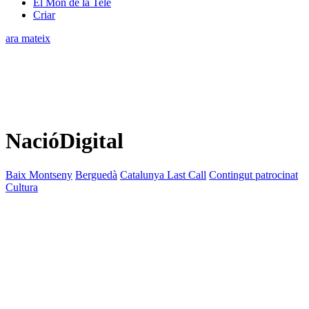
El Món de la Tele
Criar
ara mateix
NacióDigital
Baix Montseny
Berguedà
Catalunya Last Call
Contingut patrocinat
Cultura