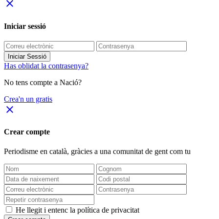
close
Iniciar sessió
Iniciar Sessió
Has oblidat la contrasenya?
No tens compte a Nació?
Crea'n un gratis
close
Crear compte
Periodisme
en català
, gràcies a una comunitat de gent com tu
He llegit i entenc la política de privacitat