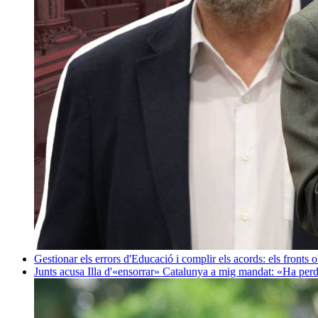
Gestionar els errors d'Educació i complir els acords: els fronts 
Junts acusa Illa d'«ensorrar» Catalunya a mig mandat: «Ha perd