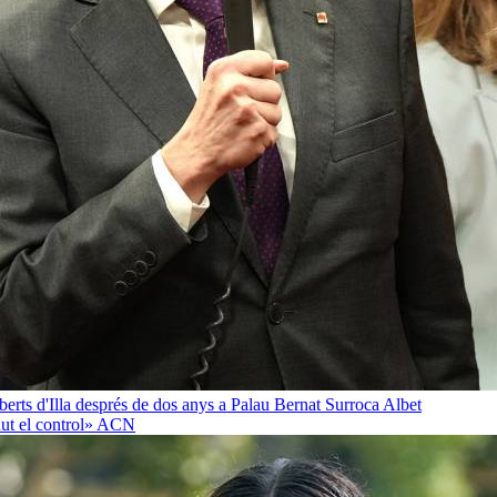
oberts d'Illa després de dos anys a Palau
Bernat Surroca Albet
ut el control»
ACN