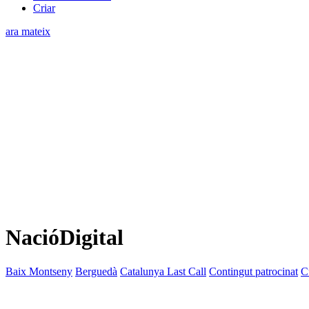
Criar
ara mateix
NacióDigital
Baix Montseny
Berguedà
Catalunya Last Call
Contingut patrocinat
C