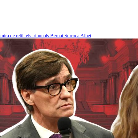
ra de reüll els tribunals
Bernat Surroca Albet