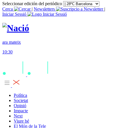
Seleccionar edición del periódico
Cerca
|
Newsletters
|
Iniciar Sessió
ara mateix
10:30
Política
Societat
Opinió
Impacte
Next
Viure bé
El Món de la Tele