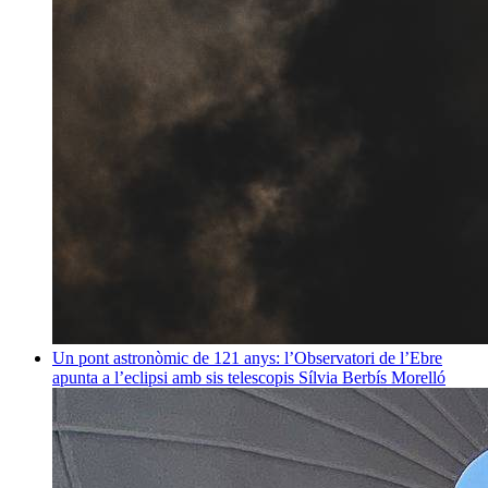
Un pont astronòmic de 121 anys: l’Observatori de l’Ebre
apunta a l’eclipsi amb sis telescopis
Sílvia Berbís Morelló