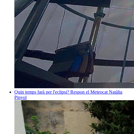
Quin temps farà per l'eclipsi? Respon el Meteocat
Natàlia
Pinyol