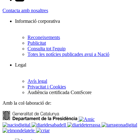
Contacta amb nosaltres
Informació corporativa
Reconeixements
Publicitat
Consulta tot l'equip
Totes les notícies publicades avui a Nació
Legal
Avís legal
Privacitat i Cookies
Audiència certificada ComScore
Amb la col·laboració de: