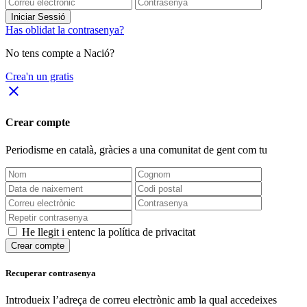
Iniciar Sessió
Has oblidat la contrasenya?
No tens compte a Nació?
Crea'n un gratis
close
Crear compte
Periodisme
en català
, gràcies a una comunitat de gent com tu
He llegit i entenc la política de privacitat
Crear compte
Recuperar contrasenya
Introdueix l’adreça de correu electrònic amb la qual accedeixes