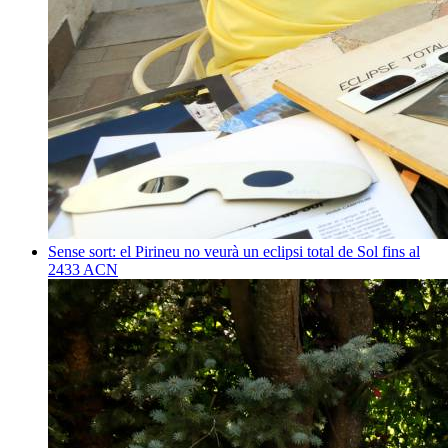
Sense sort: el Pirineu no veurà un eclipsi total de Sol fins al
2433
ACN