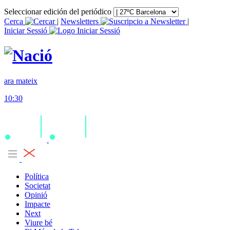
Seleccionar edición del periódico
Cerca
|
Newsletters
|
Iniciar Sessió
ara mateix
10:30
Política
Societat
Opinió
Impacte
Next
Viure bé