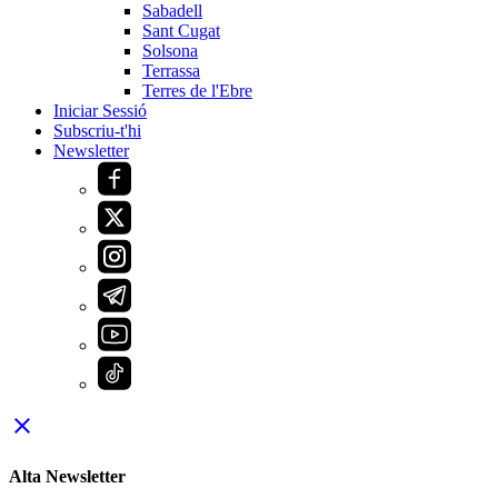
Sabadell
Sant Cugat
Solsona
Terrassa
Terres de l'Ebre
Iniciar Sessió
Subscriu-t'hi
Newsletter
close
Alta Newsletter