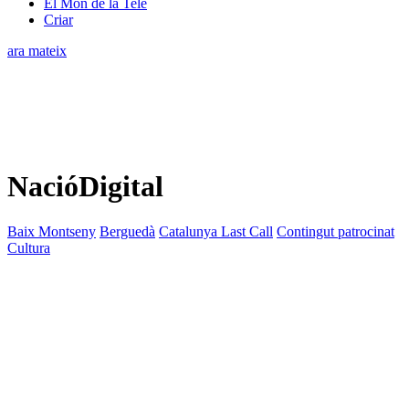
El Món de la Tele
Criar
ara mateix
NacióDigital
Baix Montseny
Berguedà
Catalunya Last Call
Contingut patrocinat
Cultura