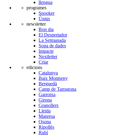
llengua
programes
Snooker
Úniqs
newsletter
Bon dia
El Despertador
La Setmanada
Sopa de dades
Impacte
Nextletter
Criar
edicions
Catalunya
Baix Montseny
Berguedà
Camp de Tarragona
Garrotxa
Girona
Granollers
Lleida
Manresa
Osona
Ripollès
Rubí