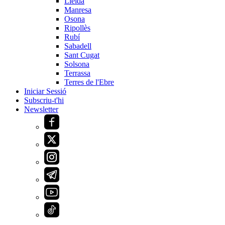
Lleida
Manresa
Osona
Ripollès
Rubí
Sabadell
Sant Cugat
Solsona
Terrassa
Terres de l'Ebre
Iniciar Sessió
Subscriu-t'hi
Newsletter