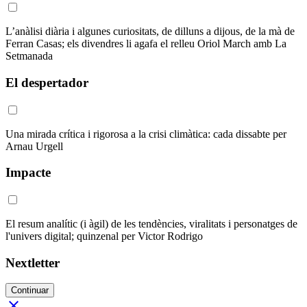
L’anàlisi diària i algunes curiositats, de dilluns a dijous, de la mà de
Ferran Casas; els divendres li agafa el relleu Oriol March amb La
Setmanada
El despertador
Una mirada crítica i rigorosa a la crisi climàtica: cada dissabte per
Arnau Urgell
Impacte
El resum analític (i àgil) de les tendències, viralitats i personatges de
l'univers digital; quinzenal per Victor Rodrigo
Nextletter
Continuar
close