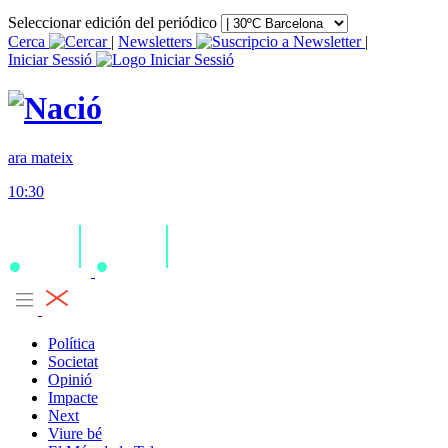
Seleccionar edición del periódico
Cerca
|
Newsletters
|
Iniciar Sessió
ara mateix
10:30
Política
Societat
Opinió
Impacte
Next
Viure bé