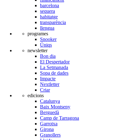
barcelona
sequera
habitatge
transparència
llengua
programes
Snooker
Úniqs
newsletter
Bon dia
El Despertador
La Setmanada
Sopa de dades
Impacte
Nextletter
Criar
edicions
Catalunya
Baix Montseny
Berguedà
Camp de Tarragona
Garrotxa
Girona
Granollers