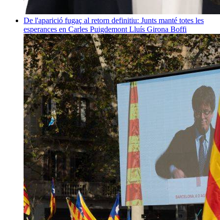
De l'aparició fugaç al retorn definitiu: Junts manté totes les
esperances en Carles Puigdemont
Lluís Girona Boffi