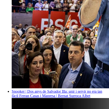
Snooker | Dos anys de Salvador Illa: unir i servir no era tan
fàcil
Ferran Casas i Manresa | Bernat Surroca Albet