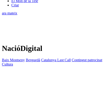
El Món de la Tele
Criar
ara mateix
NacióDigital
Baix Montseny
Berguedà
Catalunya Last Call
Contingut patrocinat
Cultura