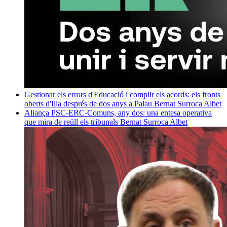
Gestionar els errors d'Educació i complir els acords: els fronts
oberts d'Illa després de dos anys a Palau
Bernat Surroca Albet
Aliança PSC-ERC-Comuns, any dos: una entesa operativa
que mira de reüll els tribunals
Bernat Surroca Albet