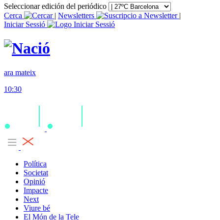
Seleccionar edición del periódico
Cerca
|
Newsletters
|
Iniciar Sessió
ara mateix
10:30
Política
Societat
Opinió
Impacte
Next
Viure bé
El Món de la Tele