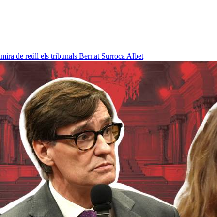
ra de reüll els tribunals
Bernat Surroca Albet