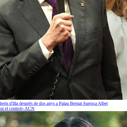
oberts d'Illa després de dos anys a Palau
Bernat Surroca Albet
ut el control»
ACN