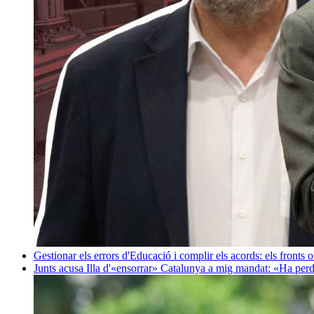
Gestionar els errors d'Educació i complir els acords: els fronts 
Junts acusa Illa d'«ensorrar» Catalunya a mig mandat: «Ha perd