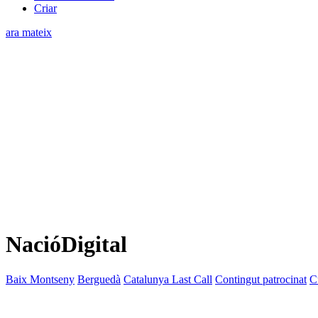
Criar
ara mateix
NacióDigital
Baix Montseny
Berguedà
Catalunya Last Call
Contingut patrocinat
C