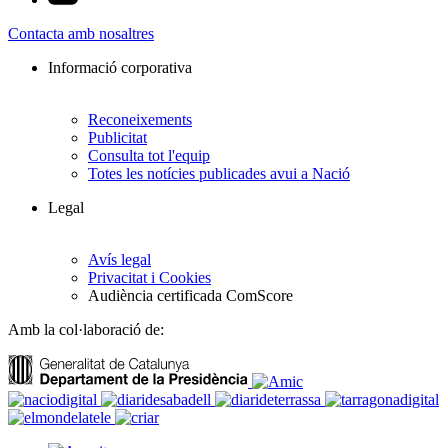
Contacta amb nosaltres
Informació corporativa
Reconeixements
Publicitat
Consulta tot l'equip
Totes les notícies publicades avui a Nació
Legal
Avís legal
Privacitat i Cookies
Audiència certificada ComScore
Amb la col·laboració de: