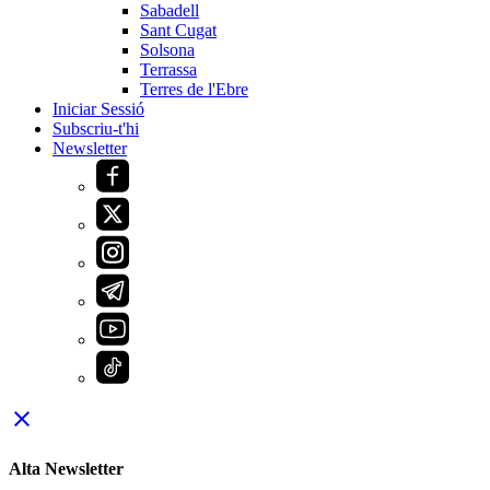
Sabadell
Sant Cugat
Solsona
Terrassa
Terres de l'Ebre
Iniciar Sessió
Subscriu-t'hi
Newsletter
close
Alta Newsletter