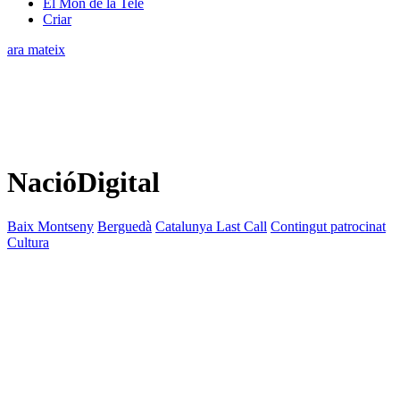
El Món de la Tele
Criar
ara mateix
NacióDigital
Baix Montseny
Berguedà
Catalunya Last Call
Contingut patrocinat
Cultura