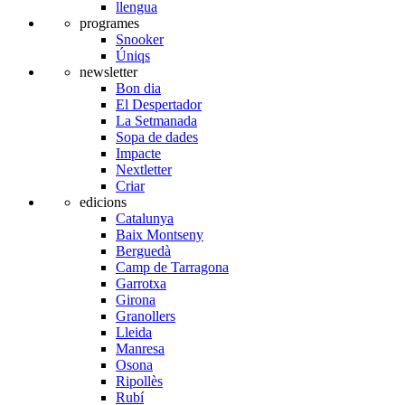
llengua
programes
Snooker
Úniqs
newsletter
Bon dia
El Despertador
La Setmanada
Sopa de dades
Impacte
Nextletter
Criar
edicions
Catalunya
Baix Montseny
Berguedà
Camp de Tarragona
Garrotxa
Girona
Granollers
Lleida
Manresa
Osona
Ripollès
Rubí