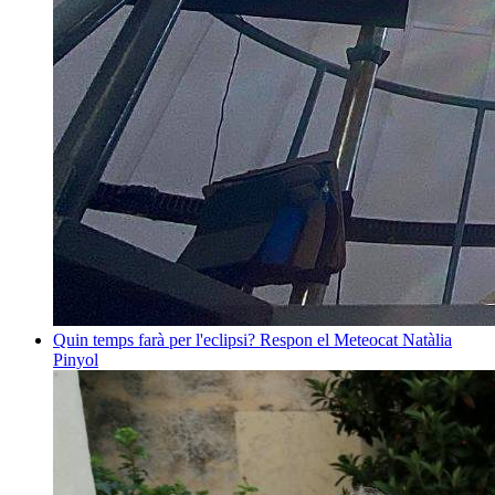
Quin temps farà per l'eclipsi? Respon el Meteocat
Natàlia
Pinyol