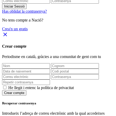
Iniciar Sessió
Has oblidat la contrasenya?
No tens compte a Nació?
Crea'n un gratis
close
Crear compte
Periodisme
en català
, gràcies a una comunitat de gent com tu
He llegit i entenc la política de privacitat
Crear compte
Recuperar contrasenya
Introdueix l’adreça de correu electrònic amb la qual accedeixes