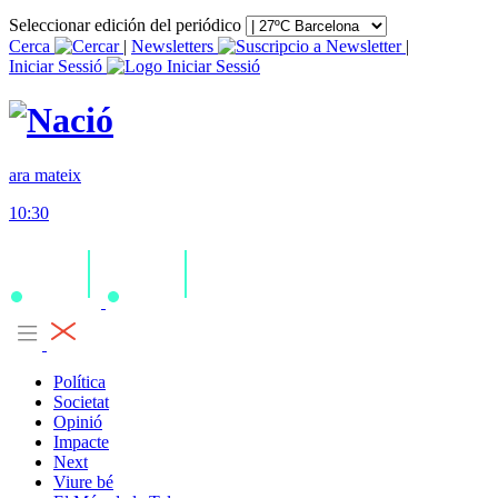
Seleccionar edición del periódico
Cerca
|
Newsletters
|
Iniciar Sessió
ara mateix
10:30
Política
Societat
Opinió
Impacte
Next
Viure bé