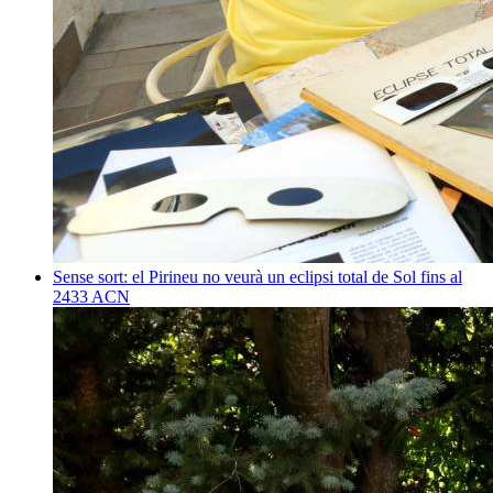
Sense sort: el Pirineu no veurà un eclipsi total de Sol fins al
2433
ACN