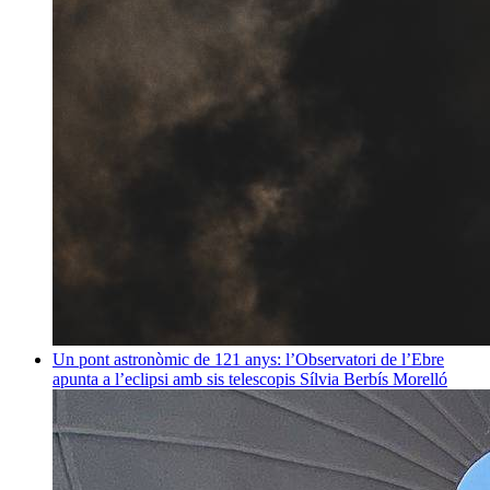
Un pont astronòmic de 121 anys: l’Observatori de l’Ebre
apunta a l’eclipsi amb sis telescopis
Sílvia Berbís Morelló