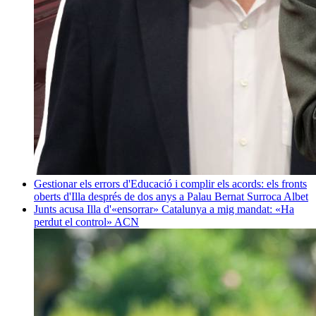
Gestionar els errors d'Educació i complir els acords: els fronts
oberts d'Illa després de dos anys a Palau
Bernat Surroca Albet
Junts acusa Illa d'«ensorrar» Catalunya a mig mandat: «Ha
perdut el control»
ACN