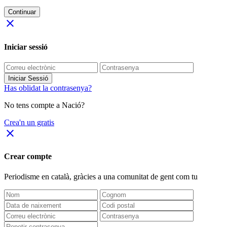
Continuar
close
Iniciar sessió
Iniciar Sessió
Has oblidat la contrasenya?
No tens compte a Nació?
Crea'n un gratis
close
Crear compte
Periodisme
en català
, gràcies a una comunitat de gent com tu