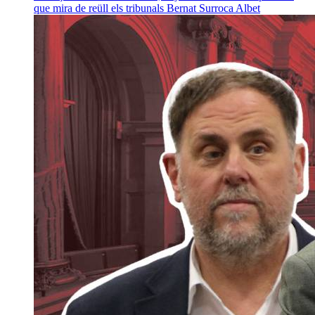
que mira de reüll els tribunals
Bernat Surroca Albet