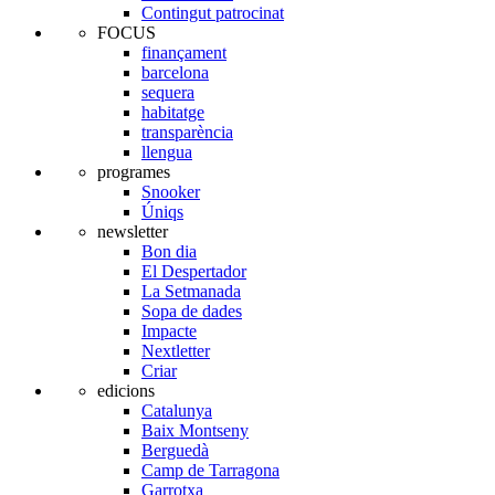
Contingut patrocinat
FOCUS
finançament
barcelona
sequera
habitatge
transparència
llengua
programes
Snooker
Úniqs
newsletter
Bon dia
El Despertador
La Setmanada
Sopa de dades
Impacte
Nextletter
Criar
edicions
Catalunya
Baix Montseny
Berguedà
Camp de Tarragona
Garrotxa