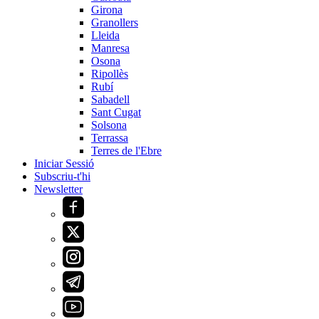
Girona
Granollers
Lleida
Manresa
Osona
Ripollès
Rubí
Sabadell
Sant Cugat
Solsona
Terrassa
Terres de l'Ebre
Iniciar Sessió
Subscriu-t'hi
Newsletter