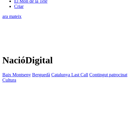
El Món de la Tele
Criar
ara mateix
NacióDigital
Baix Montseny
Berguedà
Catalunya Last Call
Contingut patrocinat
Cultura