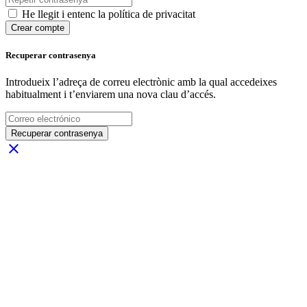
He llegit i entenc la política de privacitat
Crear compte
Recuperar contrasenya
Introdueix l’adreça de correu electrònic amb la qual accedeixes
habitualment i t’enviarem una nova clau d’accés.
Recuperar contrasenya
close