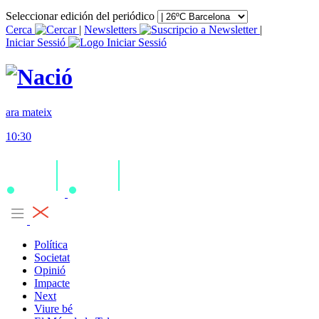
Seleccionar edición del periódico
Cerca
|
Newsletters
|
Iniciar Sessió
ara mateix
10:30
Política
Societat
Opinió
Impacte
Next
Viure bé