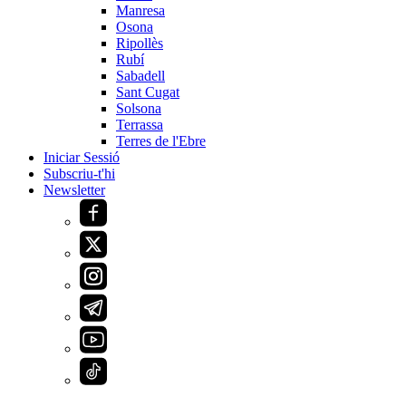
Manresa
Osona
Ripollès
Rubí
Sabadell
Sant Cugat
Solsona
Terrassa
Terres de l'Ebre
Iniciar Sessió
Subscriu-t'hi
Newsletter