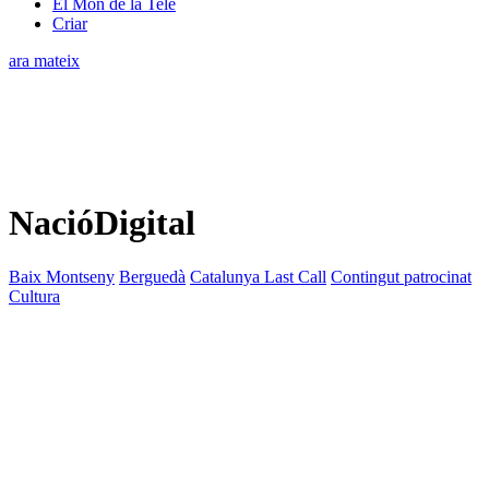
El Món de la Tele
Criar
ara mateix
NacióDigital
Baix Montseny
Berguedà
Catalunya Last Call
Contingut patrocinat
Cultura