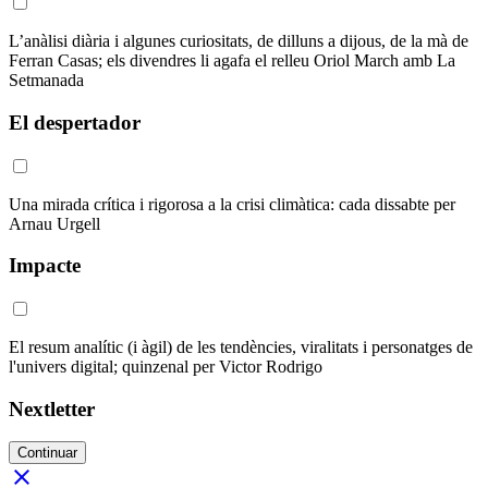
L’anàlisi diària i algunes curiositats, de dilluns a dijous, de la mà de
Ferran Casas; els divendres li agafa el relleu Oriol March amb La
Setmanada
El despertador
Una mirada crítica i rigorosa a la crisi climàtica: cada dissabte per
Arnau Urgell
Impacte
El resum analític (i àgil) de les tendències, viralitats i personatges de
l'univers digital; quinzenal per Victor Rodrigo
Nextletter
Continuar
close