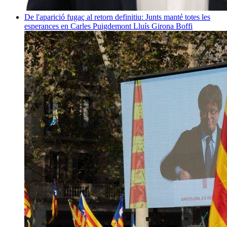
De l'aparició fugaç al retorn definitiu: Junts manté totes les
esperances en Carles Puigdemont
Lluís Girona Boffi