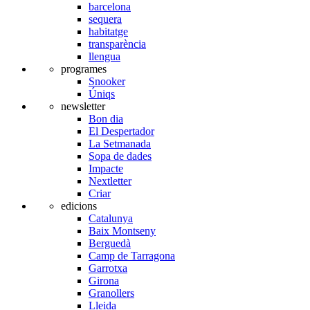
barcelona
sequera
habitatge
transparència
llengua
programes
Snooker
Úniqs
newsletter
Bon dia
El Despertador
La Setmanada
Sopa de dades
Impacte
Nextletter
Criar
edicions
Catalunya
Baix Montseny
Berguedà
Camp de Tarragona
Garrotxa
Girona
Granollers
Lleida