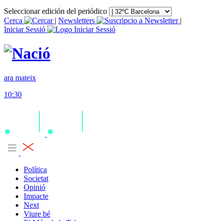
Seleccionar edición del periódico
Cerca
|
Newsletters
|
Iniciar Sessió
ara mateix
10:30
Política
Societat
Opinió
Impacte
Next
Viure bé