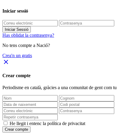
Iniciar sessió
Iniciar Sessió
Has oblidat la contrasenya?
No tens compte a Nació?
Crea'n un gratis
close
Crear compte
Periodisme
en català
, gràcies a una comunitat de gent com tu
He llegit i entenc la política de privacitat
Crear compte