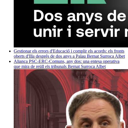
Gestionar els errors d'Educació i complir els acords: els fronts
oberts d'Illa després de dos anys a Palau
Bernat Surroca Albet
Aliança PSC-ERC-Comuns, any dos: una entesa operativa
que mira de reüll els tribunals
Bernat Surroca Albet