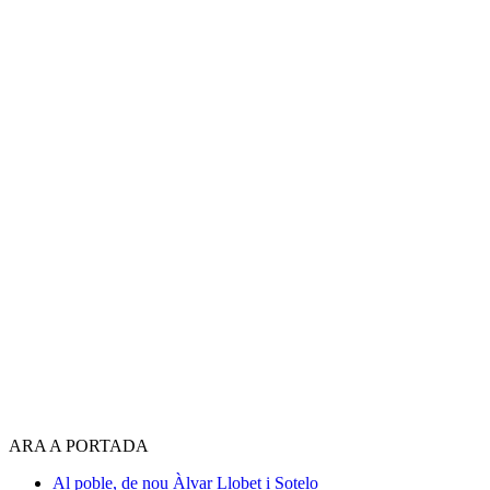
ARA A PORTADA
Al poble, de nou
Àlvar Llobet i Sotelo