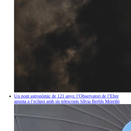
Un pont astronòmic de 121 anys: l’Observatori de l’Ebre
apunta a l’eclipsi amb sis telescopis
Sílvia Berbís Morelló