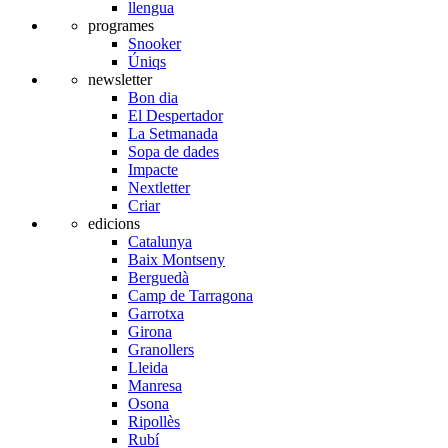
llengua
programes
Snooker
Úniqs
newsletter
Bon dia
El Despertador
La Setmanada
Sopa de dades
Impacte
Nextletter
Criar
edicions
Catalunya
Baix Montseny
Berguedà
Camp de Tarragona
Garrotxa
Girona
Granollers
Lleida
Manresa
Osona
Ripollès
Rubí