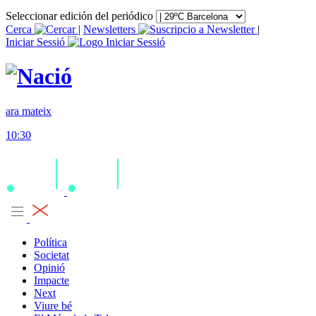
Seleccionar edición del periódico
Cerca
|
Newsletters
|
Iniciar Sessió
ara mateix
10:30
Política
Societat
Opinió
Impacte
Next
Viure bé