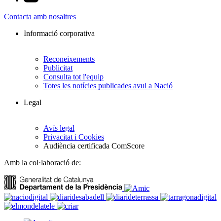
Contacta amb nosaltres
Informació corporativa
Reconeixements
Publicitat
Consulta tot l'equip
Totes les notícies publicades avui a Nació
Legal
Avís legal
Privacitat i Cookies
Audiència certificada ComScore
Amb la col·laboració de: