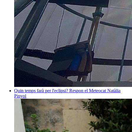
Quin temps farà per l'eclipsi? Respon el Meteocat
Natàlia
Pinyol