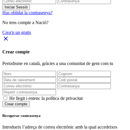
Iniciar Sessió
Has oblidat la contrasenya?
No tens compte a Nació?
Crea'n un gratis
close
Crear compte
Periodisme
en català
, gràcies a una comunitat de gent com tu
He llegit i entenc la política de privacitat
Crear compte
Recuperar contrasenya
Introdueix l’adreça de correu electrònic amb la qual accedeixes