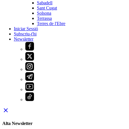
Sabadell
Sant Cugat
Solsona
Terrassa
Terres de l'Ebre
Iniciar Sessió
Subscriu-t'hi
Newsletter
close
Alta Newsletter