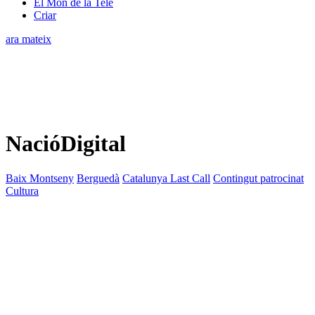
El Món de la Tele
Criar
ara mateix
NacióDigital
Baix Montseny
Berguedà
Catalunya Last Call
Contingut patrocinat
Cultura