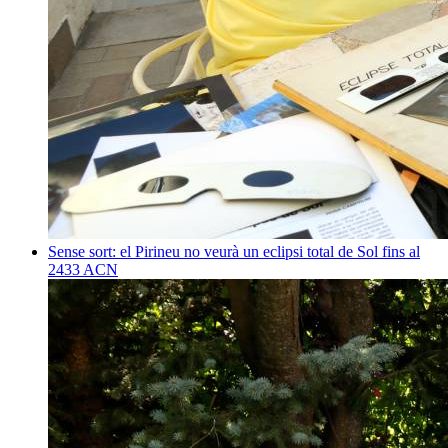
Sense sort: el Pirineu no veurà un eclipsi total de Sol fins al
2433
ACN